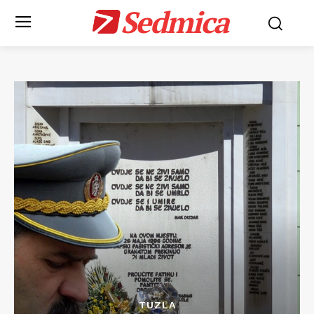
Sedmica
TUZLA