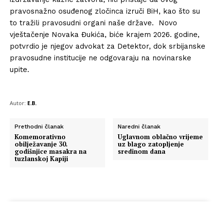
pravosnažno osuđenog zločinca izruči BiH, kao što su
to tražili pravosudni organi naše države. Novo
vještačenje Novaka Đukića, biće krajem 2026. godine,
potvrdio je njegov advokat za Detektor, dok srbijanske
pravosudne institucije ne odgovaraju na novinarske
upite.
Autor:
E.B.
Prethodni članak
Naredni članak
Komemorativno
Uglavnom oblačno vrijeme
obilježavanje 30.
uz blago zatopljenje
godišnjice masakra na
sredinom dana
tuzlanskoj Kapiji