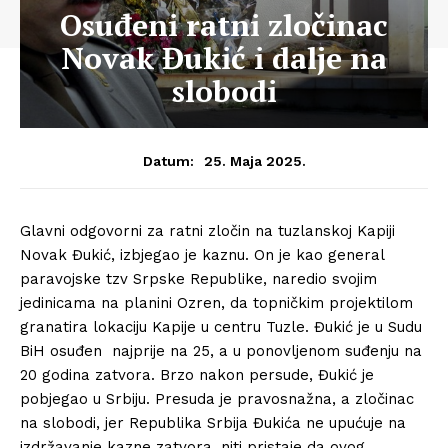
Osuđeni ratni zločinac
Novak Đukić i dalje na
slobodi
25. Maja 2025.
Datum:
Glavni odgovorni za ratni zločin na tuzlanskoj Kapiji
Novak Đukić, izbjegao je kaznu. On je kao general
paravojske tzv Srpske Republike, naredio svojim
jedinicama na planini Ozren, da topničkim projektilom
granatira lokaciju Kapije u centru Tuzle. Đukić je u Sudu
BiH osuđen najprije na 25, a u ponovljenom suđenju na
20 godina zatvora. Brzo nakon persude, Đukić je
pobjegao u Srbiju. Presuda je pravosnažna, a zločinac
na slobodi, jer Republika Srbija Đukića ne upućuje na
izdržavanje kazne zatvora, niti pristaje da ovog