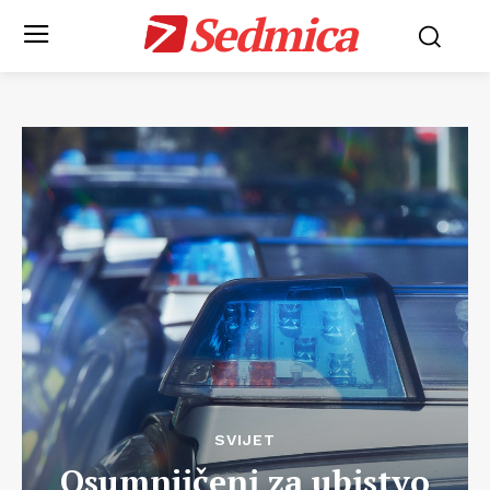
Sedmica
SVIJET
Osumnjičeni za ubistvo