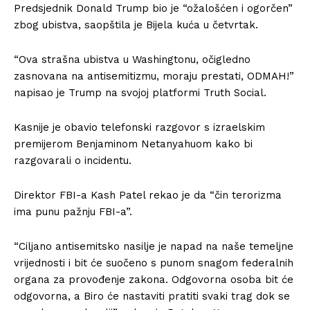
Predsjednik Donald Trump bio je “ožalošćen i ogorčen”
zbog ubistva, saopštila je Bijela kuća u četvrtak.
“Ova strašna ubistva u Washingtonu, očigledno
zasnovana na antisemitizmu, moraju prestati, ODMAH!”
napisao je Trump na svojoj platformi Truth Social.
Kasnije je obavio telefonski razgovor s izraelskim
premijerom Benjaminom Netanyahuom kako bi
razgovarali o incidentu.
Direktor FBI-a Kash Patel rekao je da “čin terorizma
ima punu pažnju FBI-a”.
“Ciljano antisemitsko nasilje je napad na naše temeljne
vrijednosti i bit će suočeno s punom snagom federalnih
organa za provođenje zakona. Odgovorna osoba bit će
odgovorna, a Biro će nastaviti pratiti svaki trag dok se