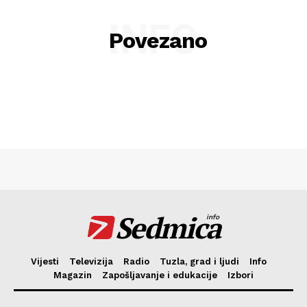
INFO
Povezano
Sedmica
info
Vijesti
Televizija
Radio
Tuzla, grad i ljudi
Info
Magazin
Zapošljavanje i edukacije
Izbori