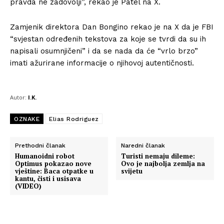
pravda ne zadovolji”, rekao je Patel na X.
Zamjenik direktora Dan Bongino rekao je na X da je FBI
“svjestan određenih tekstova za koje se tvrdi da su ih
napisali osumnjičeni” i da se nada da će “vrlo brzo”
imati ažurirane informacije o njihovoj autentičnosti.
Autor:
I.K.
OZNAKE
Elias Rodriguez
Prethodni članak
Naredni članak
Humanoidni robot
Turisti nemaju dileme:
Optimus pokazao nove
Ovo je najbolja zemlja na
vještine: Baca otpatke u
svijetu
kantu, čisti i usisava
Info
(VIDEO)
O nama
Kontakt