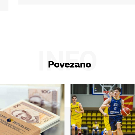
INFO
Povezano