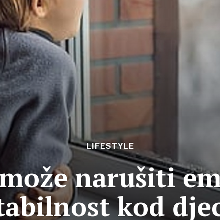
LIFESTYLE
 može narušiti e
tabilnost kod dje