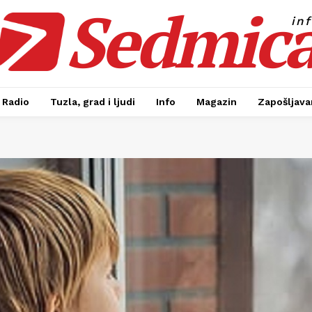
Sedmic
in
Radio
Tuzla, grad i ljudi
Info
Magazin
Zapošljavan