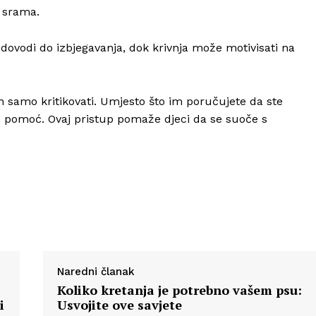
j srama.
dovodi do izbjegavanja, dok krivnja može motivisati na
Info
h samo kritikovati. Umjesto što im poručujete da ste
O nama
e pomoć. Ovaj pristup pomaže djeci da se suoče s
Kontakt
Impressum
Naredni članak
Koliko kretanja je potrebno vašem psu:
i
Usvojite ove savjete