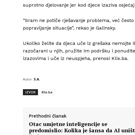
suprotno djelovanje jer kod djece izaziva osjeća
“Sram ne potiče rješavanje problema, već često 
popravljanje situacije”, rekao je Galinsky.
Ukoliko želite da djeca uče iz grešaka nemojte i
razočarani u njih, pružite im podršku i ponudit
izazovima i uče iz neuspjeha, prenosi Klix.ba.
Autor:
S.A.
IZVOR
Klix.ba
Prethodni članak
Otac umjetne inteligencije se
predomislio: Kolika je šansa da AI uništ