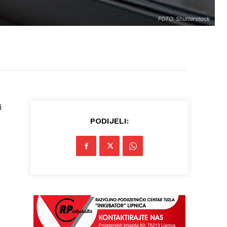
FOTO: Shutterstock
i
PODIJELI: