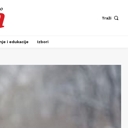
a
fo
Traži
je i edukacije
Izbori