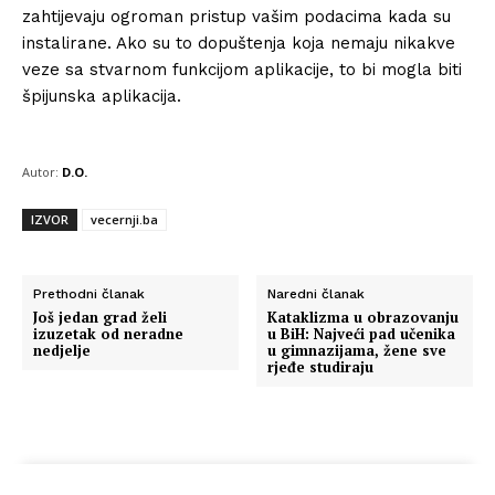
zahtijevaju ogroman pristup vašim podacima kada su
instalirane. Ako su to dopuštenja koja nemaju nikakve
veze sa stvarnom funkcijom aplikacije, to bi mogla biti
špijunska aplikacija.
Autor:
D.O.
IZVOR
vecernji.ba
Prethodni članak
Naredni članak
Još jedan grad želi
Kataklizma u obrazovanju
izuzetak od neradne
u BiH: Najveći pad učenika
nedjelje
u gimnazijama, žene sve
rjeđe studiraju