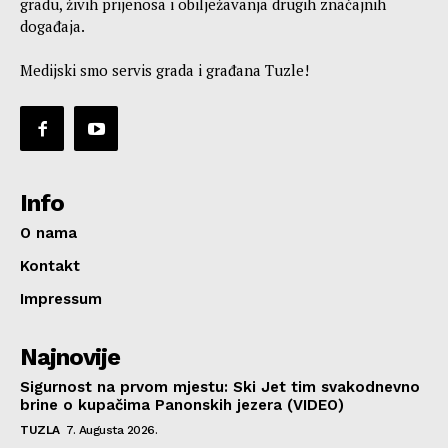
gradu, živih prijenosa i obilježavanja drugih značajnih
događaja.
Medijski smo servis grada i građana Tuzle!
Info
O nama
Kontakt
Impressum
Najnovije
Sigurnost na prvom mjestu: Ski Jet tim svakodnevno
brine o kupačima Panonskih jezera (VIDEO)
TUZLA
7. Augusta 2026.