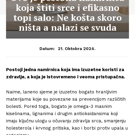
koja štiti srce i efikasno
topi salo: Ne košta skoro
ništa a nalazi se svuda
21. Oktobra 2024.
Datum:
Postoji jedna namirnica koja ima izuzetne koristi za
zdravlje, a koja je istovremeno i veoma pristupačna.
Naime, laneno sjeme je izuzetno bogato hranljivim
materijama koje su povezane sa prevencijom različitih
bolesti. Pored toga, bogato je omega-3 masnim
kiselinama, lignanima i drugim antioksidansima koji
imaju ključnu ulogu u očuvanju zdravlja srca, smanjenju
holesterola i krvnog pritiska, kao i borbi protiv upala u