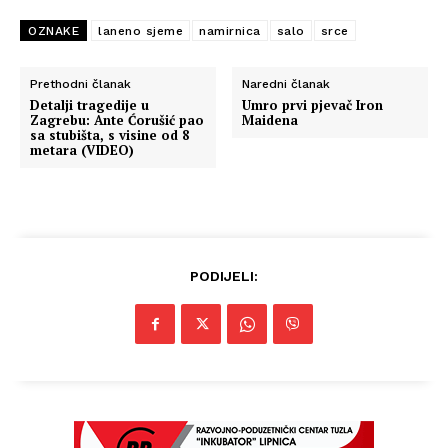
OZNAKE
laneno sjeme
namirnica
salo
srce
Prethodni članak
Naredni članak
Detalji tragedije u
Umro prvi pjevač Iron
Zagrebu: Ante Ćorušić pao
Maidena
sa stubišta, s visine od 8
metara (VIDEO)
PODIJELI: