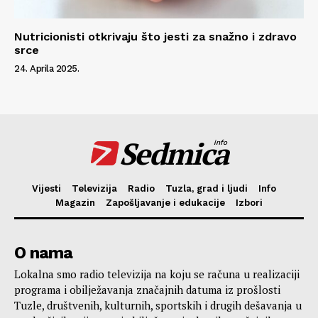
Nutricionisti otkrivaju što jesti za snažno i zdravo
srce
24. Aprila 2025.
Sedmica
info
Vijesti
Televizija
Radio
Tuzla, grad i ljudi
Info
Magazin
Zapošljavanje i edukacije
Izbori
O nama
Lokalna smo radio televizija na koju se računa u realizaciji
programa i obilježavanja značajnih datuma iz prošlosti
Tuzle, društvenih, kulturnih, sportskih i drugih dešavanja u