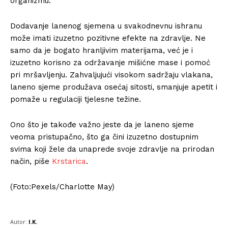
organizmu.
Dodavanje lanenog sjemena u svakodnevnu ishranu
može imati izuzetno pozitivne efekte na zdravlje. Ne
samo da je bogato hranljivim materijama, već je i
izuzetno korisno za održavanje mišićne mase i pomoć
pri mršavljenju. Zahvaljujući visokom sadržaju vlakana,
laneno sjeme produžava osećaj sitosti, smanjuje apetit i
pomaže u regulaciji tjelesne težine.
Ono što je takođe važno jeste da je laneno sjeme
veoma pristupačno, što ga čini izuzetno dostupnim
svima koji žele da unaprede svoje zdravlje na prirodan
način, piše
Krstarica
.
(Foto:Pexels/Charlotte May)
Autor:
I.K.