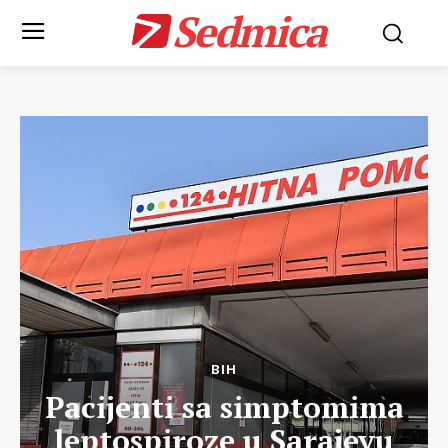
Sedmica
BIH
Pacijenti sa simptomima
leptospiroze u Sarajevu