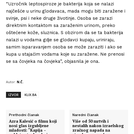
“Uzročnik leptospiroze je bakterija koja se nalazi
najčešće u urinu glodavaca, mada mogu biti zaražene i
svinje, psi i neke druge životinje. Osoba se zarazi
direktnim kontaktom sa zaraženim urinom, preko
oštećene kože, sluznica. S obzirom da se ta bakterija
nalazi u vodama gdje se glodavci kupaju, uriniraju,
samim isparavanjem osoba se može zaraziti i ako se
kupa u stajaćim vodama koje su zaražene. Ne prenosi
se sa čovjeka na čovjeka”, objasnila je ona.
Autor:
N.Č.
IZVOR
KLIX.BA
Prethodni članak
Naredni članak
Azra Kalesić o filmu koji
Više od 50 mrtvih i
nosi glas izgubljene
nestalih nakon izraelskog
mladosti: “Kapija –
zračnog napada na