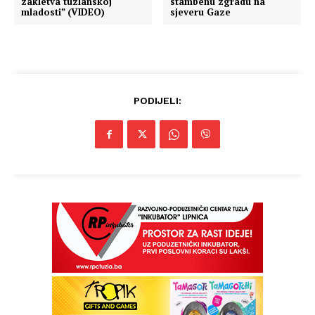
zakletva tuzlanskoj
stambenu zgradu na
mladosti” (VIDEO)
sjeveru Gaze
PODIJELI: