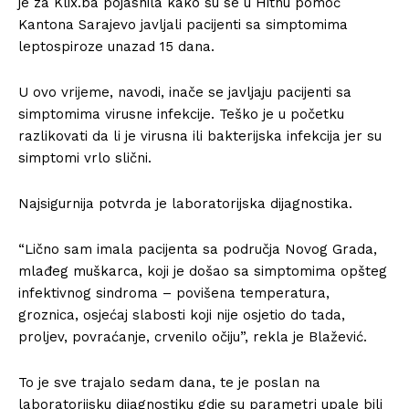
je za Klix.ba pojasnila kako su se u Hitnu pomoć
Kantona Sarajevo javljali pacijenti sa simptomima
leptospiroze unazad 15 dana.
U ovo vrijeme, navodi, inače se javljaju pacijenti sa
simptomima virusne infekcije. Teško je u početku
razlikovati da li je virusna ili bakterijska infekcija jer su
simptomi vrlo slični.
Najsigurnija potvrda je laboratorijska dijagnostika.
“Lično sam imala pacijenta sa područja Novog Grada,
mlađeg muškarca, koji je došao sa simptomima opšteg
infektivnog sindroma – povišena temperatura,
groznica, osjećaj slabosti koji nije osjetio do tada,
proljev, povraćanje, crvenilo očiju”, rekla je Blažević.
To je sve trajalo sedam dana, te je poslan na
laboratorijsku dijagnostiku gdje su parametri upale bili