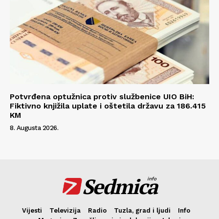
Potvrđena optužnica protiv službenice UIO BiH:
Fiktivno knjižila uplate i oštetila državu za 186.415
KM
8. Augusta 2026.
Sedmica
info
Vijesti
Televizija
Radio
Tuzla, grad i ljudi
Info