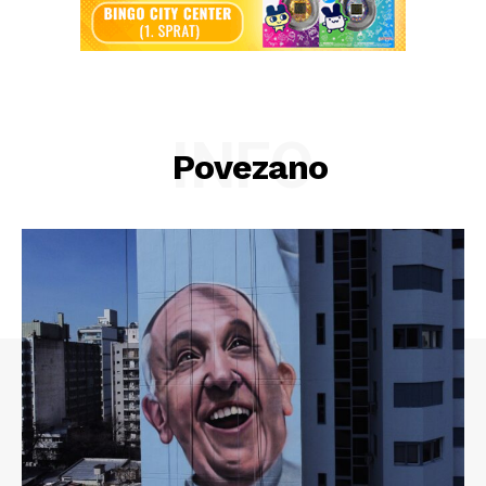
INFO
Povezano