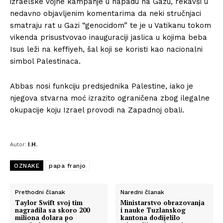
izraelske vojne kampanje u napadu na Gazu, rekavši u
nedavno objavljenim komentarima da neki stručnjaci
smatraju rat u Gazi “genocidom” te je u Vatikanu tokom
vikenda prisustvovao inauguraciji jaslica u kojima beba
Isus leži na keffiyeh, šal koji se koristi kao nacionalni
simbol Palestinaca.
Abbas nosi funkciju predsjednika Palestine, iako je
njegova stvarna moć izrazito ograničena zbog ilegalne
okupacije koju Izrael provodi na Zapadnoj obali.
Autor:
I.H.
OZNAKE
papa franjo
Prethodni članak
Naredni članak
Taylor Swift svoj tim
Ministarstvo obrazovanja
nagradila sa skoro 200
i nauke Tuzlanskog
miliona dolara po
kantona dodijelilo