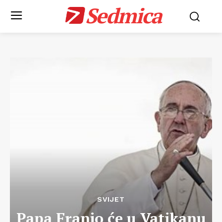
Sedmica
SVIJET
Papa Franjo će u Vatikanu