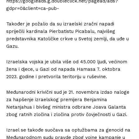
https://googleads.g.doubleclick.net/pagead/ads?
gdpr=0&client=ca-pub-
Također je požalio da su izraelski zračni napadi
spriječili kardinala Pierbatistu Picabalu, najvišeg
predstavnika Katoličke crkve u Svetoj zemlji, da uđe u
Gazu.
Izraelska vojska je ubila više od 45.000 ljudi, većinom
žena i djece, u Gazi od napada Hamasa 7. oktobra
2023. godine i pretvorila teritoriju u ruševine.
Međunarodni krivični sud je 21. novembra izdao naloge
za hapšenje izraelskog premijera Benjamina
Netanjahua i bivšeg ministra odbrane Joava Galanta
zbog ratnih zločina i zločina protiv čovječnosti u Gazi.
Izrael se takođe suočava sa optužbama za genocid na
Međunarodnom sudu pravde zbog vojne kampanje u