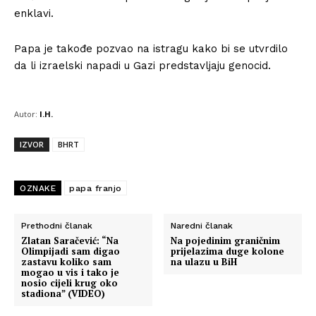
enklavi.
Papa je takođe pozvao na istragu kako bi se utvrdilo
da li izraelski napadi u Gazi predstavljaju genocid.
Autor:
I.H.
IZVOR
BHRT
OZNAKE
papa franjo
Prethodni članak
Naredni članak
Zlatan Saračević: “Na
Na pojedinim graničnim
Olimpijadi sam digao
prijelazima duge kolone
zastavu koliko sam
na ulazu u BiH
mogao u vis i tako je
nosio cijeli krug oko
stadiona” (VIDEO)