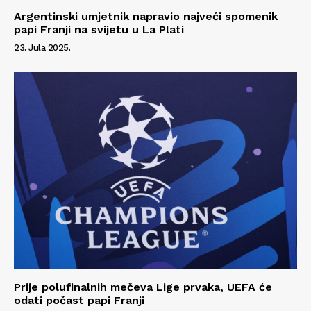
Argentinski umjetnik napravio najveći spomenik
O nama
papi Franji na svijetu u La Plati
Kontakt
23. Jula 2025.
Impressum
Prije polufinalnih mečeva Lige prvaka, UEFA će
odati počast papi Franji