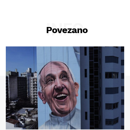
INFO
Povezano
Info