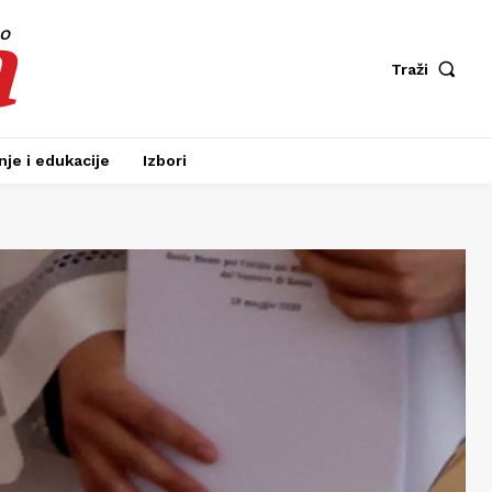
a
fo
Traži
je i edukacije
Izbori