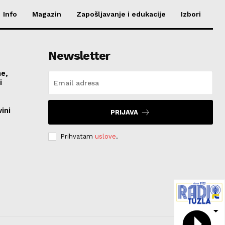
Info
Magazin
Zapošljavanje i edukacije
Izbori
Newsletter
me,
vi
ini
PRIJAVA
Prihvatam
uslove
.