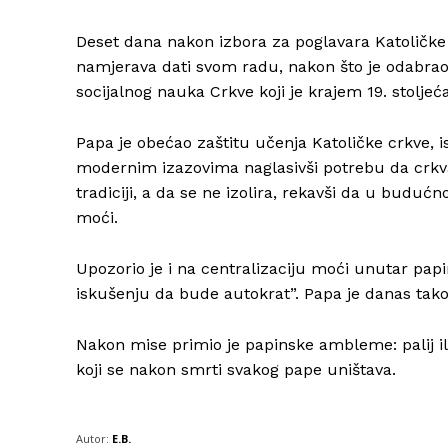
Deset dana nakon izbora za poglavara Katoličke c
namjerava dati svom radu, nakon što je odabrao 
socijalnog nauka Crkve koji je krajem 19. stoljeć
Papa je obećao zaštitu učenja Katoličke crkve, i
modernim izazovima naglasivši potrebu da crkva 
tradiciji, a da se ne izolira, rekavši da u buduć
moći.
Upozorio je i na centralizaciju moći unutar papi
iskušenju da bude autokrat”. Papa je danas tako
Nakon mise primio je papinske ambleme: palij ili 
koji se nakon smrti svakog pape uništava.
Autor:
E.B.