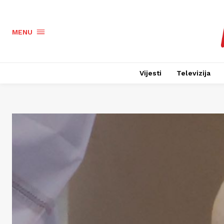
MENU
Vijesti
Televizija