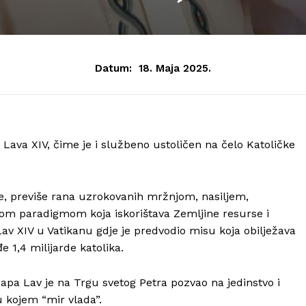
Datum:
18. Maja 2025.
Lava XIV, čime je i službeno ustoličen na čelo Katoličke
ge, previše rana uzrokovanih mržnjom, nasiljem,
 paradigmom koja iskorištava Zemljine resurse i
Lav XIV u Vatikanu gdje je predvodio misu koja obilježava
1,4 milijarde katolika.
papa Lav je na Trgu svetog Petra pozvao na jedinstvo i
 u kojem “mir vlada”.