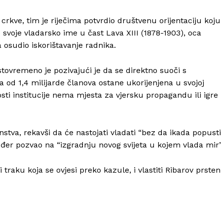
rkve, tim je riječima potvrdio društvenu orijentaciju koju
svoje vladarsko ime u čast Lava XIII (1878-1903), oca
a osudio iskorištavanje radnika.
stovremeno je pozivajući je da se direktno suoči s
od 1,4 milijarde članova ostane ukorijenjena u svojoj
Info
nosti institucije nema mjesta za vjersku propagandu ili igre
O nama
Kontakt
nstva, rekavši da će nastojati vladati “bez da ikada popusti
đer pozvao na “izgradnju novog svijeta u kojem vlada mir”
Impressum
traku koja se ovjesi preko kazule, i vlastiti Ribarov prsten