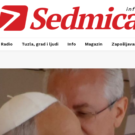
Sedmic
in
Radio
Tuzla, grad i ljudi
Info
Magazin
Zapošljavan