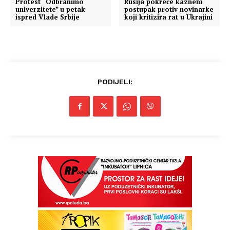
Protest “Odbranimo
Rusija pokreće kazneni
univerzitete” u petak
postupak protiv novinarke
ispred Vlade Srbije
koji kritizira rat u Ukrajini
PODIJELI: