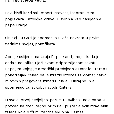
na Trgu svetog Petra.
Lav, bivši kardinal Robert Prevost, izabran je za
poglavara Katoličke crkve 8. svibnja kao nasljednik
pape Franje.
Situaciju u Gazi je spomenuo u više navrata u prvim
tjednima svojeg pontifikata.
Apel je uslijedio na kraju Papine audijencije, kada je
dodao nekoliko riječi svom pripremljenom tekstu.
Papa, za kojeg je američki predsjednik Donald Tramp u
ponedjeljak rekao da je izrazio interes za domaćinstvo
mirovnih pregovora između Rusije i Ukrajine, nije
spomenuo taj sukob, navodi Rojters.
U svojoj prvoj nedjeljnoj poruci 11. svibnja, novi papa je
pozvao na trenutačno primirje i puštanje svih izraelskih
talaca koje drži militantna skupina Hamas.