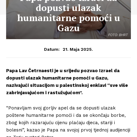
dopusti ulazak
humanitarne pomoći u
Gazu
FOTO: BHRT
21. Maja 2025.
Datum:
Papa Lav Četrnaesti je u srijedu pozvao Izrael da
dopusti ulazak humanitarne pomoći u Gazu,
nazivajući situacijom u palestinskoj enklavi “sve više
zabrinjavajućom i rastužujućom”.
“Ponavljam svoj gorljiv apel da se dopusti ulazak
poštene humanitarne pomoći i da se okončaju borbe,
zbog kojih razarajuću cijenu plaćaju djeca, stariji i
bolesni”, kazao je Papa na svojoj prvoj tjednoj audijenciji