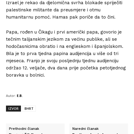
Izrael je rekao da djelomična svrha blokade spriječiti
palestinske militante da preusmjere i otmu
humanitarnu pomoć. Hamas pak poriče da to čini.
Papa, rođen u Čikagu i prvi američki papa, govorio je
tečnim talijanskim jezikom za većinu publike, ali se
hodočasnicima obratio i na engleskom i španjolskom.
Bila je to prva tjedna papina audijencija u više od tri
mjeseca. Franjo je svoju posljednju tjednu audijenciju
održao 12. veljače, dva dana prije početka petotjednog
boravka u bolnici.
Autor:
E.B.
IZVOR
BHRT
Prethodni članak
Naredni članak