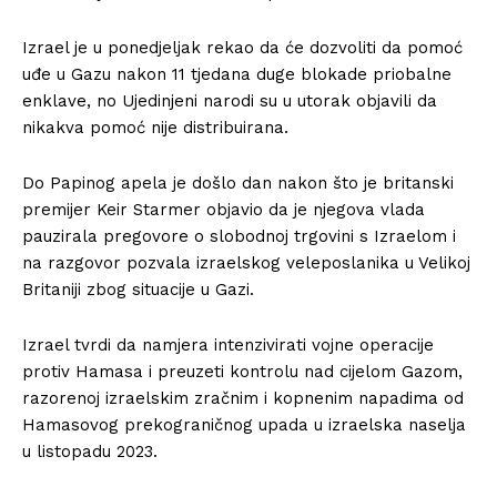
Izrael je u ponedjeljak rekao da će dozvoliti da pomoć
uđe u Gazu nakon 11 tjedana duge blokade priobalne
enklave, no Ujedinjeni narodi su u utorak objavili da
nikakva pomoć nije distribuirana.
Do Papinog apela je došlo dan nakon što je britanski
premijer Keir Starmer objavio da je njegova vlada
pauzirala pregovore o slobodnoj trgovini s Izraelom i
na razgovor pozvala izraelskog veleposlanika u Velikoj
Britaniji zbog situacije u Gazi.
Izrael tvrdi da namjera intenzivirati vojne operacije
protiv Hamasa i preuzeti kontrolu nad cijelom Gazom,
razorenoj izraelskim zračnim i kopnenim napadima od
Hamasovog prekograničnog upada u izraelska naselja
u listopadu 2023.