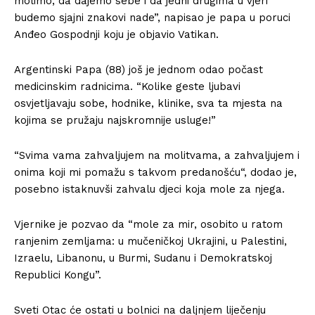
molimo, da dajemo sebe i da jedni drugima u vjeri
budemo sjajni znakovi nade”, napisao je papa u poruci
Anđeo Gospodnji koju je objavio Vatikan.
Argentinski Papa (88) još je jednom odao počast
medicinskim radnicima. “Kolike geste ljubavi
osvjetljavaju sobe, hodnike, klinike, sva ta mjesta na
kojima se pružaju najskromnije usluge!”
“Svima vama zahvaljujem na molitvama, a zahvaljujem i
onima koji mi pomažu s takvom predanošću“, dodao je,
posebno istaknuvši zahvalu djeci koja mole za njega.
Vjernike je pozvao da “mole za mir, osobito u ratom
ranjenim zemljama: u mučeničkoj Ukrajini, u Palestini,
Izraelu, Libanonu, u Burmi, Sudanu i Demokratskoj
Republici Kongu”.
Sveti Otac će ostati u bolnici na daljnjem liječenju