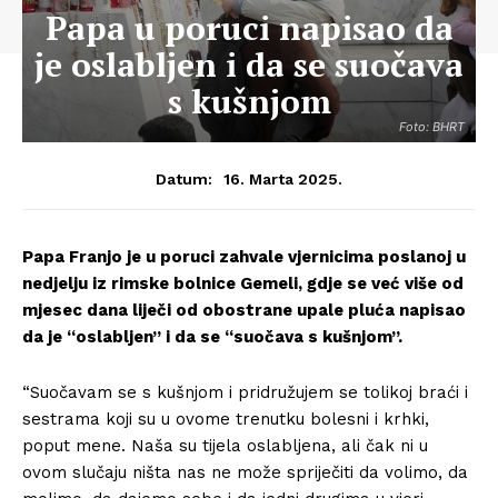
Papa u poruci napisao da
je oslabljen i da se suočava
s kušnjom
Foto: BHRT
16. Marta 2025.
Datum:
Papa Franjo je u poruci zahvale vjernicima poslanoj u
nedjelju iz rimske bolnice Gemeli, gdje se već više od
mjesec dana liječi od obostrane upale pluća napisao
da je “oslabljen” i da se “suočava s kušnjom”.
“Suočavam se s kušnjom i pridružujem se tolikoj braći i
sestrama koji su u ovome trenutku bolesni i krhki,
poput mene. Naša su tijela oslabljena, ali čak ni u
ovom slučaju ništa nas ne može spriječiti da volimo, da