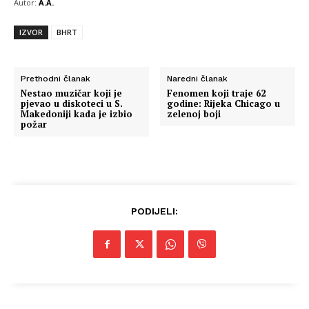
Autor:
A.A.
IZVOR
BHRT
Prethodni članak
Naredni članak
Nestao muzičar koji je
Fenomen koji traje 62
pjevao u diskoteci u S.
godine: Rijeka Chicago u
Makedoniji kada je izbio
zelenoj boji
požar
PODIJELI: