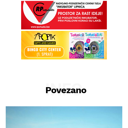
INFO
Povezano