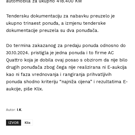
automobila za ukupno 418.400 KM
Tendersku dokumentaciju za nabavku preuzelo je
ukupno trinaest ponuđa, a izmjenu tenderske
dokumentacije preuzela su dva ponuđača.
Do termina zakazanog za predaju ponuda odnosno do
30.10.2024. pristigla je jedna ponuda i to firme AC
Quattro koja je dobila ovaj posao s obzirom da nije bilo
drugih ponuđača zbog čega nije realizirana ni E-aukcija
kao ni faza vrednovanja i rangiranja prihvatljivih
ponuda shodno kriteriju “najniža cijena” i rezultatima E-
aukcije, piše Klix.
Autor:
I.K.
IZVOR
Klix