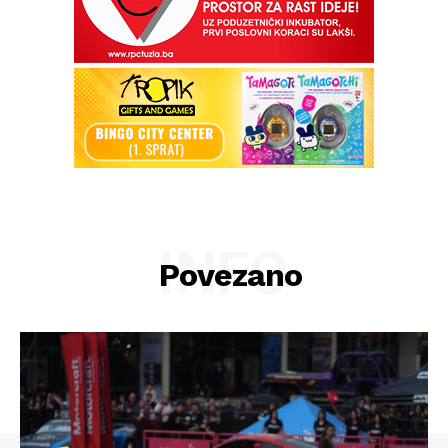
INFO
Povezano