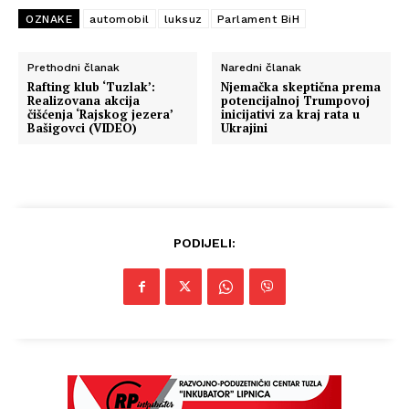
OZNAKE
automobil
luksuz
Parlament BiH
Prethodni članak
Naredni članak
Rafting klub ‘Tuzlak’:
Njemačka skeptična prema
Realizovana akcija
potencijalnoj Trumpovoj
čišćenja ‘Rajskog jezera’
inicijativi za kraj rata u
Bašigovci (VIDEO)
Ukrajini
PODIJELI: