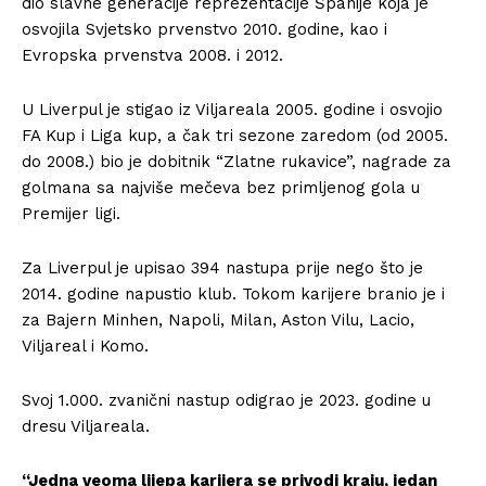
dio slavne generacije reprezentacije Španije koja je
osvojila Svjetsko prvenstvo 2010. godine, kao i
Evropska prvenstva 2008. i 2012.
U Liverpul je stigao iz Viljareala 2005. godine i osvojio
FA Kup i Liga kup, a čak tri sezone zaredom (od 2005.
do 2008.) bio je dobitnik “Zlatne rukavice”, nagrade za
golmana sa najviše mečeva bez primljenog gola u
Premijer ligi.
Za Liverpul je upisao 394 nastupa prije nego što je
2014. godine napustio klub. Tokom karijere branio je i
za Bajern Minhen, Napoli, Milan, Aston Vilu, Lacio,
Viljareal i Komo.
Svoj 1.000. zvanični nastup odigrao je 2023. godine u
dresu Viljareala.
“Jedna veoma lijepa karijera se privodi kraju, jedan