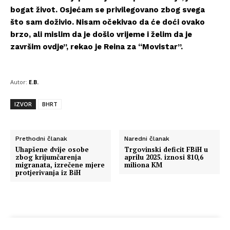
bogat život. Osjećam se privilegovano zbog svega
što sam doživio. Nisam očekivao da će doći ovako
brzo, ali mislim da je došlo vrijeme i želim da je
završim ovdje”, rekao je Reina za “Movistar”.
Autor:
E.B.
IZVOR
BHRT
Prethodni članak
Naredni članak
Uhapšene dvije osobe
Trgovinski deficit FBiH u
zbog krijumčarenja
aprilu 2025. iznosi 810,6
migranata, izrečene mjere
miliona KM
protjerivanja iz BiH