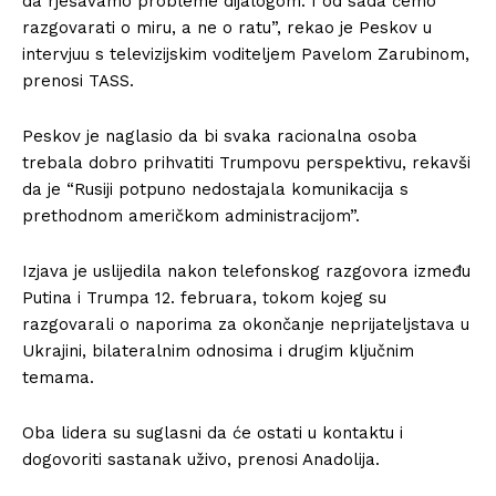
da rješavamo probleme dijalogom. I od sada ćemo
razgovarati o miru, a ne o ratu”, rekao je Peskov u
intervjuu s televizijskim voditeljem Pavelom Zarubinom,
prenosi TASS.
Peskov je naglasio da bi svaka racionalna osoba
trebala dobro prihvatiti Trumpovu perspektivu, rekavši
da je “Rusiji potpuno nedostajala komunikacija s
prethodnom američkom administracijom”.
Izjava je uslijedila nakon telefonskog razgovora između
Putina i Trumpa 12. februara, tokom kojeg su
razgovarali o naporima za okončanje neprijateljstava u
Ukrajini, bilateralnim odnosima i drugim ključnim
temama.
Oba lidera su suglasni da će ostati u kontaktu i
dogovoriti sastanak uživo, prenosi Anadolija.