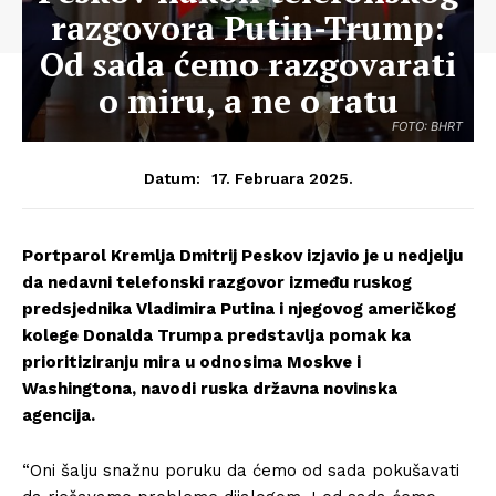
razgovora Putin-Trump:
Od sada ćemo razgovarati
o miru, a ne o ratu
FOTO: BHRT
17. Februara 2025.
Datum:
Portparol Kremlja Dmitrij Peskov izjavio je u nedjelju
da nedavni telefonski razgovor između ruskog
predsjednika Vladimira Putina i njegovog američkog
kolege Donalda Trumpa predstavlja pomak ka
prioritiziranju mira u odnosima Moskve i
Washingtona, navodi ruska državna novinska
agencija.
“Oni šalju snažnu poruku da ćemo od sada pokušavati