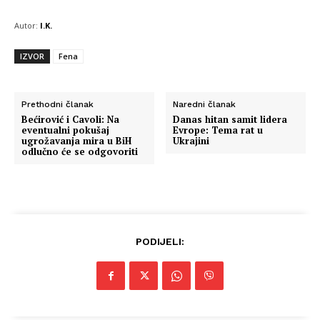
Autor:
I.K.
IZVOR
Fena
Prethodni članak
Naredni članak
Bećirović i Cavoli: Na
Danas hitan samit lidera
eventualni pokušaj
Evrope: Tema rat u
ugrožavanja mira u BiH
Ukrajini
odlučno će se odgovoriti
PODIJELI: