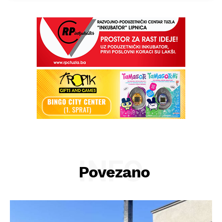
INFO
Povezano