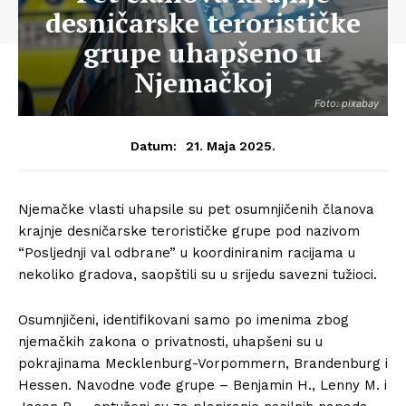
desničarske terorističke
grupe uhapšeno u
Njemačkoj
Foto: pixabay
21. Maja 2025.
Datum:
Njemačke vlasti uhapsile su pet osumnjičenih članova
krajnje desničarske terorističke grupe pod nazivom
“Posljednji val odbrane” u koordiniranim racijama u
nekoliko gradova, saopštili su u srijedu savezni tužioci.
Osumnjičeni, identifikovani samo po imenima zbog
njemačkih zakona o privatnosti, uhapšeni su u
pokrajinama Mecklenburg-Vorpommern, Brandenburg i
Hessen. Navodne vođe grupe – Benjamin H., Lenny M. i