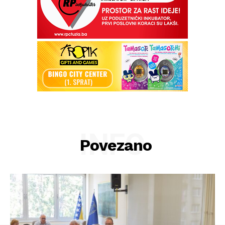
INFO
Povezano