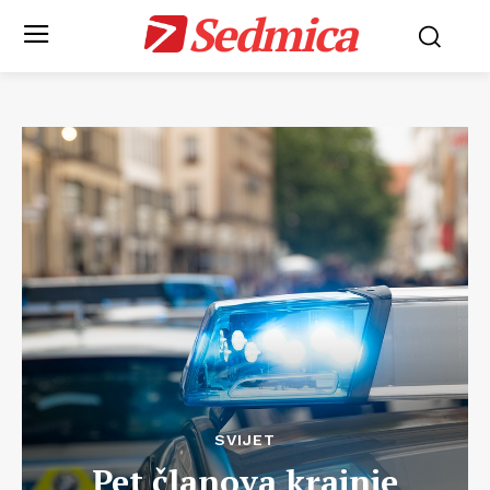
Sedmica
SVIJET
Pet članova krajnje