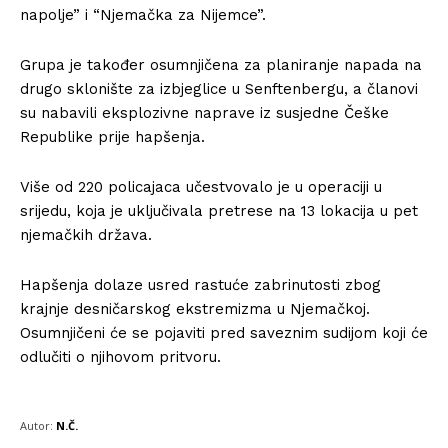
napolje” i “Njemačka za Nijemce”.
Grupa je također osumnjičena za planiranje napada na
drugo sklonište za izbjeglice u Senftenbergu, a članovi
su nabavili eksplozivne naprave iz susjedne Češke
Republike prije hapšenja.
Više od 220 policajaca učestvovalo je u operaciji u
srijedu, koja je uključivala pretrese na 13 lokacija u pet
njemačkih država.
Hapšenja dolaze usred rastuće zabrinutosti zbog
krajnje desničarskog ekstremizma u Njemačkoj.
Osumnjičeni će se pojaviti pred saveznim sudijom koji će
odlučiti o njihovom pritvoru.
Autor:
N.Č.