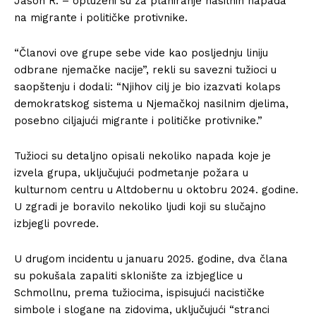
Jason R. – optuženi su za planiranje nasilnih napada
na migrante i političke protivnike.
“Članovi ove grupe sebe vide kao posljednju liniju
odbrane njemačke nacije”, rekli su savezni tužioci u
saopštenju i dodali: “Njihov cilj je bio izazvati kolaps
demokratskog sistema u Njemačkoj nasilnim djelima,
posebno ciljajući migrante i političke protivnike.”
Tužioci su detaljno opisali nekoliko napada koje je
izvela grupa, uključujući podmetanje požara u
kulturnom centru u Altdobernu u oktobru 2024. godine.
U zgradi je boravilo nekoliko ljudi koji su slučajno
izbjegli povrede.
U drugom incidentu u januaru 2025. godine, dva člana
su pokušala zapaliti sklonište za izbjeglice u
Schmollnu, prema tužiocima, ispisujući nacističke
simbole i slogane na zidovima, uključujući “stranci