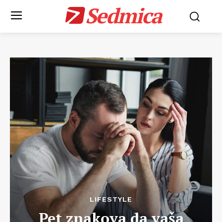
Sedmica
LIFESTYLE
Pet znakova da vaša