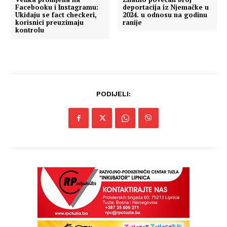
Facebooku i Instagramu:
deportacija iz Njemačke u
Ukidaju se fact checkeri,
2024. u odnosu na godinu
O nama
korisnici preuzimaju
ranije
kontrolu
Kontakt
Impressum
PODIJELI: