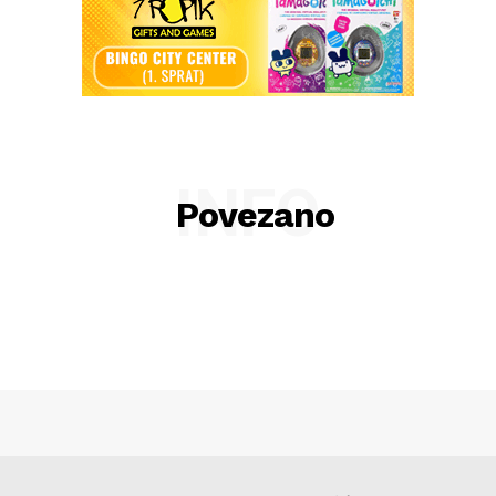
INFO
Povezano