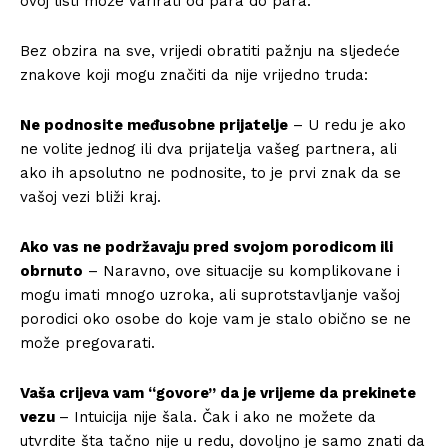
ovoj listi može varirati od para do para.
Bez obzira na sve, vrijedi obratiti pažnju na sljedeće
znakove koji mogu značiti da nije vrijedno truda:
Ne podnosite međusobne prijatelje
– U redu je ako
ne volite jednog ili dva prijatelja vašeg partnera, ali
ako ih apsolutno ne podnosite, to je prvi znak da se
vašoj vezi bliži kraj.
Ako vas ne podržavaju pred svojom porodicom ili
obrnuto
– Naravno, ove situacije su komplikovane i
mogu imati mnogo uzroka, ali suprotstavljanje vašoj
porodici oko osobe do koje vam je stalo obično se ne
može pregovarati.
Vaša crijeva vam “govore” da je vrijeme da prekinete
vezu
– Intuicija nije šala. Čak i ako ne možete da
utvrdite šta tačno nije u redu, dovoljno je samo znati da