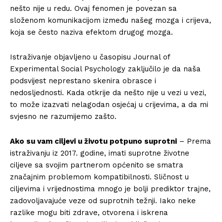
nešto nije u redu. Ovaj fenomen je povezan sa
složenom komunikacijom između našeg mozga i crijeva,
koja se često naziva efektom drugog mozga.
Istraživanje objavljeno u časopisu Journal of
Experimental Social Psychology zaključilo je da naša
podsvijest neprestano skenira obrasce i
nedosljednosti. Kada otkrije da nešto nije u vezi u vezi,
to može izazvati nelagodan osjećaj u crijevima, a da mi
svjesno ne razumijemo zašto.
Ako su vam ciljevi u životu potpuno suprotni
– Prema
istraživanju iz 2017. godine, imati suprotne životne
ciljeve sa svojim partnerom općenito se smatra
značajnim problemom kompatibilnosti. Sličnost u
ciljevima i vrijednostima mnogo je bolji prediktor trajne,
zadovoljavajuće veze od suprotnih težnji. Iako neke
razlike mogu biti zdrave, otvorena i iskrena