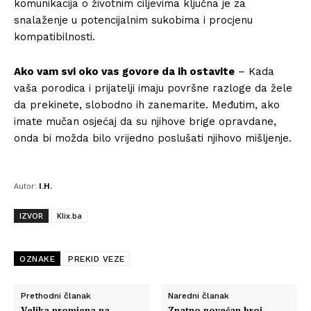
komunikacija o životnim ciljevima ključna je za
snalaženje u potencijalnim sukobima i procjenu
kompatibilnosti.
Ako vam svi oko vas govore da ih ostavite
– Kada
vaša porodica i prijatelji imaju površne razloge da žele
da prekinete, slobodno ih zanemarite. Međutim, ako
imate mučan osjećaj da su njihove brige opravdane,
onda bi možda bilo vrijedno poslušati njihovo mišljenje.
Autor:
I.H.
IZVOR
Klix.ba
OZNAKE
PREKID VEZE
Prethodni članak
Naredni članak
Info
Velika promjena na
Znatno povećan broj