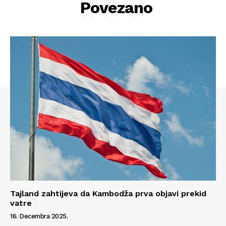
INFO
Povezano
Info
O nama
Kontakt
Impressum
Tajland zahtijeva da Kambodža prva objavi prekid
vatre
16. Decembra 2025.