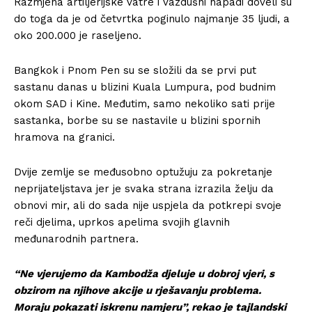
Razmjena artiljerijske vatre i vazdušni napadi doveli su
do toga da je od četvrtka poginulo najmanje 35 ljudi, a
oko 200.000 je raseljeno.
Bangkok i Pnom Pen su se složili da se prvi put
sastanu danas u blizini Kuala Lumpura, pod budnim
okom SAD i Kine. Međutim, samo nekoliko sati prije
sastanka, borbe su se nastavile u blizini spornih
hramova na granici.
Dvije zemlje se međusobno optužuju za pokretanje
neprijateljstava jer je svaka strana izrazila želju da
obnovi mir, ali do sada nije uspjela da potkrepi svoje
reči djelima, uprkos apelima svojih glavnih
međunarodnih partnera.
“Ne vjerujemo da Kambodža djeluje u dobroj vjeri, s
obzirom na njihove akcije u rješavanju problema.
Moraju pokazati iskrenu namjeru”, rekao je tajlandski