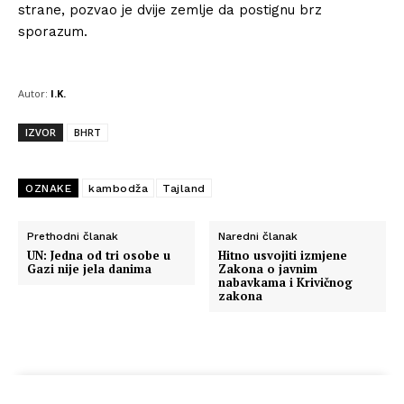
strane, pozvao je dvije zemlje da postignu brz
sporazum.
Autor:
I.K.
IZVOR
BHRT
OZNAKE
kambodža
Tajland
Prethodni članak
Naredni članak
UN: Jedna od tri osobe u
Hitno usvojiti izmjene
Gazi nije jela danima
Zakona o javnim
nabavkama i Krivičnog
zakona