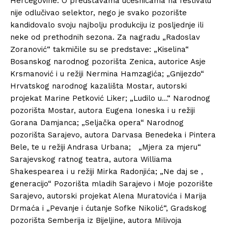
Hercegovine. O predstavama učesnicama na festivalu
nije odlučivao selektor, nego je svako pozorište
kandidovalo svoju najbolju produkciju iz posljednje ili
neke od prethodnih sezona. Za nagradu „Radoslav
Zoranović“ takmičile su se predstave: „Kiselina“
Bosanskog narodnog pozorišta Zenica, autorice Asje
Krsmanović i u režiji Nermina Hamzagića; „Gnijezdo“
Hrvatskog narodnog kazališta Mostar, autorski
projekat Marine Petković Liker; „Ludilo u…“ Narodnog
pozorišta Mostar, autora Eugena Ioneska i u režiji
Gorana Damjanca; „Seljačka opera“ Narodnog
pozorišta Sarajevo, autora Darvasa Benedeka i Pintera
Bele, te u režiji Andrasa Urbana; „Mjera za mjeru“
Sarajevskog ratnog teatra, autora Williama
Shakespearea i u režiji Mirka Radonjića; „Ne daj se ,
generacijo“ Pozorišta mladih Sarajevo i Moje pozorište
Sarajevo, autorski projekat Alena Muratovića i Marija
Drmaća i „Pevanje i ćutanje Sofke Nikolić“, Gradskog
pozorišta Semberija iz Bijeljine, autora Milivoja