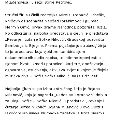
Mlađenovića i u režiji Sonje Petrović.
Stručni žiri su činili rediteljka Mirela Trepanić Grbešić,
književnik i scenarist Nedžad Ibrahimović i glumac
Nermin Omić, prvak drame Narodnog pozorišta Tuzla.
Po odluci žirija, najbolja predstava u cjelini je predstava
„Pevanje i ćutanje Sofke Nikolić“, Gradskog pozorišta
Semberija iz Bijeljine. Prema pojašnjenju stručnog žirija,
to je predstava koja vještom kombinacijom
dokumentarnih audio zapisa, te intimne ispovijesti o
njenom životu između porodice i karijere, obožavanja i
ogovaranja, osuđivanja, oživljava svijet u kojem je živjela
muzička diva – Sofija Sofka Nikolić, naša Edit Piaf.
Najbolja glumica po izboru stručnog žirija je Bojana
Milanović, koja je nagradu „Radoslav Zoranović“ dobila
za ulogu Sofije – Sofke Nikolić, u predstavi „Pevanje i
ćutanje Sofke Nikolić“. Bojana Milanović u ovoj ulozi s
lakoćom ispunjava glumačke zadatke, a kroz pjesmu,