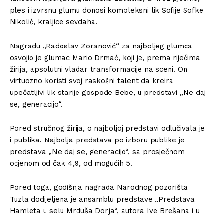
ples i izvrsnu glumu donosi kompleksni lik Sofije Sofke
Nikolić, kraljice sevdaha.
Nagradu „Radoslav Zoranović“ za najboljeg glumca
osvojio je glumac Mario Drmać, koji je, prema riječima
žirija, apsolutni vladar transformacije na sceni. On
virtuozno koristi svoj raskošni talent da kreira
upečatljivi lik starije gospođe Bebe, u predstavi „Ne daj
se, generacijo“.
Pored stručnog žirija, o najboljoj predstavi odlučivala je
i publika. Najbolja predstava po izboru publike je
predstava „Ne daj se, generacijo“, sa prosječnom
ocjenom od čak 4,9, od mogućih 5.
Pored toga, godišnja nagrada Narodnog pozorišta
Tuzla dodijeljena je ansamblu predstave „Predstava
Hamleta u selu Mrduša Donja“, autora Ive Brešana i u