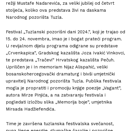
režiji Mustafe Nadarevića, za veliki jubilej od četvrt
stoljeća, koliko ova predstava živi na daskama
Narodnog pozorišta Tuzla.
Festival „Tuzlanski pozorišni dani 2024.“, koji je trajao od
15. do 24. novembra, imao je i bogat prateći program.
U revijalnom dijelu programa odigrane su predstave
„Crvenkapica“, Gradskog kazališta Joza Ivakić Vinkovci,
te predstava „Tračevi“ Hrvatskog kazališta Pečuh.
Upriličen je i In memoriam Nijaz Alispahić, veliki
bosanskohercegovački dramaturg i bivši umjetnički
upravitelj Narodnog pozorišta Tuzla. Publika festivala
mogla je propratiti i promociju knjige poezije „Vagant“,
autora Mirze Pinjića, a na zatvaranju festivala i
pogledati izložbu slika „Memorija boje“, umjetnika
Mirsada Hadžiefendića.
Time je završena tuzlanska festivalska svečanost,
puna lijepe energije, glumačke čarolije i pozorišne