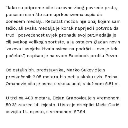
“Iako su pripreme bile izazovne zbog povrede prsta,
ponosan sam što sam uprkos svemu uspio da
donesem medalju. Rezultat možda nije onaj kojem sam
težio, ali svaka medalja je korak naprijed i potvrda da
trud i posvećenost uvijek pronađu svoj put.Medalja je
cilj svakog velikog sportiste, a ja ostajem gladan novih
izazova i uspjeha.Hvala svima na podršci – ovo je tek
početak”, napisao je na svom Facebook profilu Pezer.
Od ostalih bh. predstavnika, Marko Šuković je s
preskočenih 2.05 metara bio peti u skoku uvis. Emina
Omanović bila je osma u skoku udalj s dužinom 5.81 m.
U trci na 400 metara, Dejan Grabovica je s vremenom
50.33 zauzeo 14. mjesto. U istoj je disciplini Maša Garić
osvojila 14. mjesto, s vremenom 57.94.