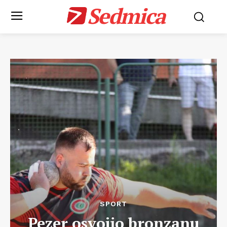
Sedmica
SPORT
Pezer osvojio bronzanu