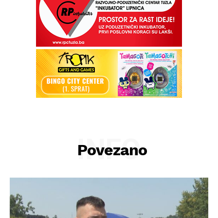
INFO
Povezano