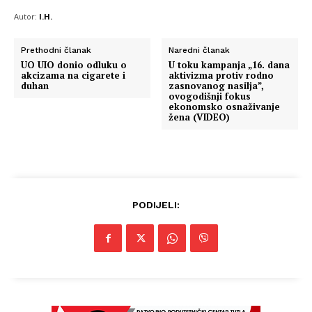
Autor:
I.H.
Prethodni članak
Naredni članak
UO UIO donio odluku o
U toku kampanja „16. dana
akcizama na cigarete i
aktivizma protiv rodno
duhan
zasnovanog nasilja”,
ovogodišnji fokus
ekonomsko osnaživanje
žena (VIDEO)
PODIJELI: