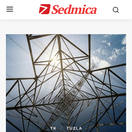
Sedmica
TK
TUZLA