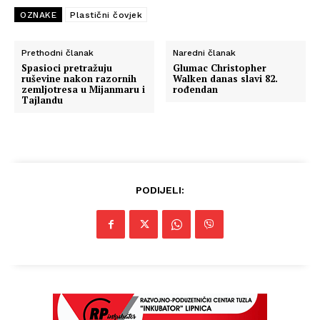
OZNAKE
Plastični čovjek
Prethodni članak
Naredni članak
Spasioci pretražuju
Glumac Christopher
ruševine nakon razornih
Walken danas slavi 82.
zemljotresa u Mijanmaru i
rođendan
Tajlandu
PODIJELI: