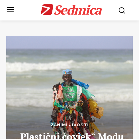
Sedmica
ZANIMLJIVOSTI
„Plastični čovjek“ Modu