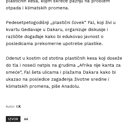
plastičnih kesa, kojim skreće pažnju na problem
otpada i klimatskih promena.
Pedesetpetogodišnji „plastični čovek“ Fal, koji živi u
kvartu Gediavaje u Dakaru, organizuje diskusije i
različite događaje kako bi edukovao javnost o
posledicama prekomerne upotrebe plastike.
Odenut u kostim od stotina plastičnih kesa koji doseže
do tla i noseći natpis na grudima „Afrika nije kanta za
smeće“, Fal šeta ulicama i plažama Dakara kako bi
ukazao na posledice zagađenja životne sredine i
klimatskih promena, piše Anadolu.
Autor:
I.K.
IZVOR
AA