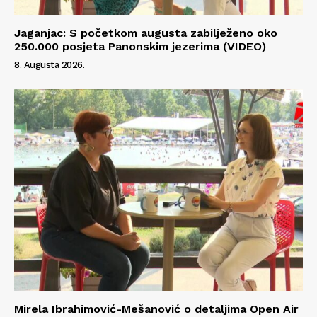
Info
O nama
Jaganjac: S početkom augusta zabilježeno oko
250.000 posjeta Panonskim jezerima (VIDEO)
Kontakt
8. Augusta 2026.
Impressum
Mirela Ibrahimović-Mešanović o detaljima Open Air