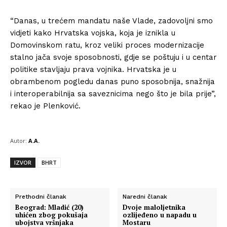
“Danas, u trećem mandatu naše Vlade, zadovoljni smo
vidjeti kako Hrvatska vojska, koja je iznikla u
Domovinskom ratu, kroz veliki proces modernizacije
stalno jača svoje sposobnosti, gdje se poštuju i u centar
politike stavljaju prava vojnika. Hrvatska je u
obrambenom pogledu danas puno sposobnija, snažnija
i interoperabilnija sa saveznicima nego što je bila prije”,
rekao je Plenković.
Autor:
A.A.
IZVOR
BHRT
Prethodni članak
Naredni članak
Beograd: Mladić (20)
Dvoje maloljetnika
uhićen zbog pokušaja
ozlijeđeno u napadu u
ubojstva vršnjaka
Mostaru