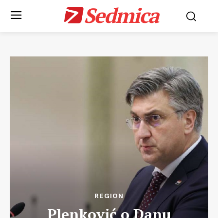
Sedmica
REGION
Plenković o Danu