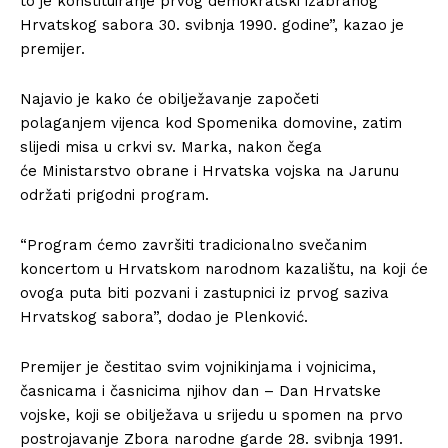
to je konstituiranje prvog demokratski izabranog
Hrvatskog sabora 30. svibnja 1990. godine”, kazao je
premijer.
Najavio je kako će obilježavanje započeti
polaganjem vijenca kod Spomenika domovine, zatim
slijedi misa u crkvi sv. Marka, nakon čega
će Ministarstvo obrane i Hrvatska vojska na Jarunu
održati prigodni program.
“Program ćemo završiti tradicionalno svečanim
koncertom u Hrvatskom narodnom kazalištu, na koji će
ovoga puta biti pozvani i zastupnici iz prvog saziva
Hrvatskog sabora”, dodao je Plenković.
Premijer je čestitao svim vojnikinjama i vojnicima,
časnicama i časnicima njihov dan – Dan Hrvatske
vojske, koji se obilježava u srijedu u spomen na prvo
postrojavanje Zbora narodne garde 28. svibnja 1991.