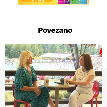
INFO
Povezano