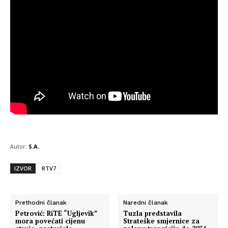
Autor:
S.A.
IZVOR
RTV7
Prethodni članak
Naredni članak
Petrović: RiTE “Ugljevik”
Tuzla predstavila
mora povećati cijenu
Strateške smjernice za