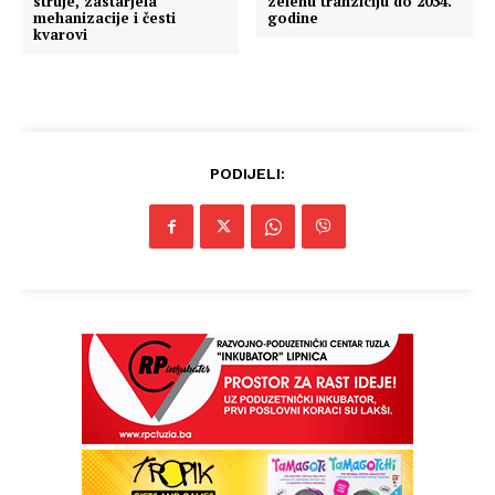
struje, zastarjela
zelenu tranziciju do 2034.
mehanizacije i česti
godine
kvarovi
PODIJELI: