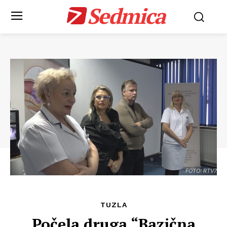
Sedmica
FOTO: RTV7
TUZLA
Počela druga “Bazična