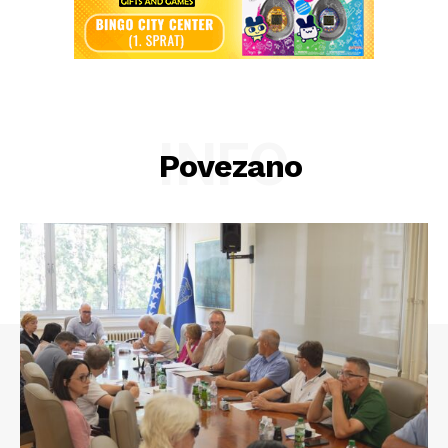
INFO
Povezano