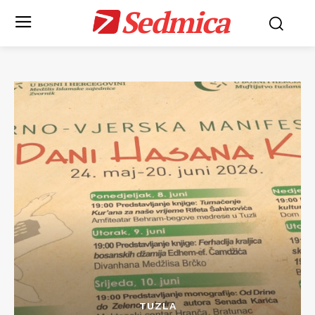
Sedmica
TUZLA