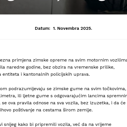
Datum:
1. Novembra 2025.
avezna primjena zimske opreme na svim motornim vozilim
rila naredne godine, bez obzira na vremenske prilike,
entiteta i kantonalnih policijskih uprava.
om podrazumijevaju se zimske gume na svim točkovima,
limetra, ili ljetne gume s odgovarajućim lancima spremn
 se ova pravila odnose na sva vozila, bez izuzetka, i da će
jihovo poštivanje na cestama širom zemlje.
snijeg kako bi pripremili vozila, već da na vrijeme