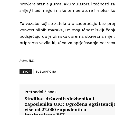
provjere stanje guma, akumulatora i tečnosti za 
snijeg i led, nego i niske temperature i mokar k
Za vozače koji se zateknu u saobraćaju bez pr
konvertibilnih maraka, uz mogućnost isključenja 
podsjećaju da je zimska oprema obavezna mjera 
priprema vozila ključna za sprječavanje nesreć
Autor:
N.Č.
IZVOR
TUZLAINFO.BA
Prethodni članak
Sindikat državnih službenika i
zaposlenika UIO: Ugrožena egzistencij
više od 22.000 zaposlenih u
institucijama BiH