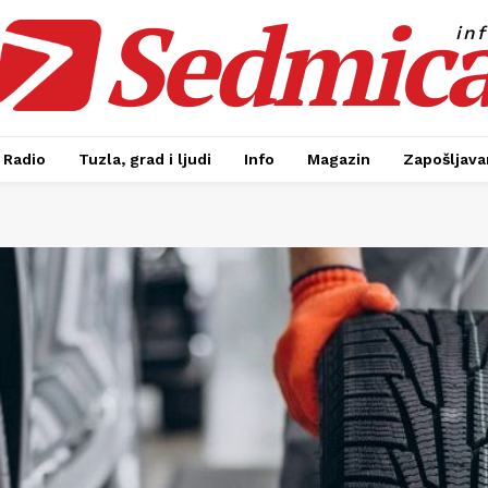
Sedmic
in
Radio
Tuzla, grad i ljudi
Info
Magazin
Zapošljavan