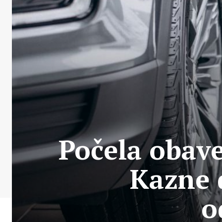
Počela obav
Kazne 
o