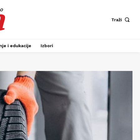
a
fo
Traži
je i edukacije
Izbori