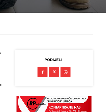
a
PODIJELI:
im