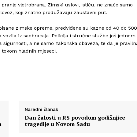
pranje vjetrobrana. Zimski uslovi, ističu, ne znače samo
olovoz, koji znatno produžavaju zaustavni put.
Info
opisane zimske opreme, predviđene su kazne od 40 do 500
vozila iz saobraćaja. Policija i stručne službe još jednom
sigurnosti, a ne samo zakonska obaveza, te da je praviln
O nama
a tokom hladnih mjeseci.
Kontakt
Impressum
Naredni članak
Dan žalosti u RS povodom godišnjice
a
tragedije u Novom Sadu