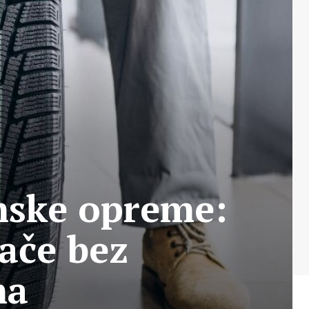
mske opreme:
ače bez
ma