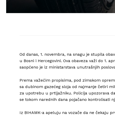
Od danas, 1. novembra, na snagu je stupila ob
u Bosni i Hercegovini. Ova obaveza važi do 1. ap
saopćeno je iz ministarstava unutrašnjih poslova 
Prema važećim propisima, pod zimskom oprem
sa dubinom gazećeg sloja od najmanje četiri mi
za upotrebu u prtljažniku. Policija upozorava da
se tokom narednih dana pojačano kontrolisati n
Iz BIHAMK-a apeluju na vozače da ne čekaju prvi 