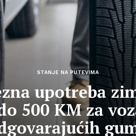
STANJE NA PUTEVIMA
ezna upotreba zi
do 500 KM za voz
dgovarajućih gu