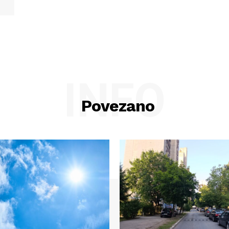
INFO
Povezano