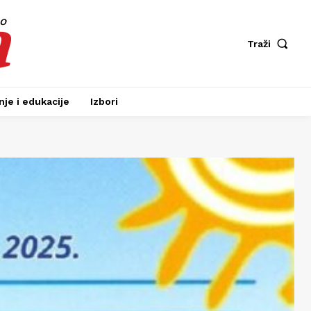
a
fo
Traži
je i edukacije
Izbori