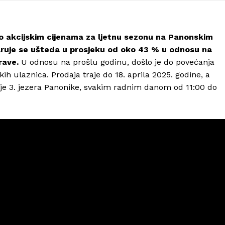
po akcijskim cijenama za ljetnu sezonu na Panonskim
ruje se ušteda u prosjeku od oko 43 % u odnosu na
rave.
U odnosu na prošlu godinu, došlo je do povećanja
ih ulaznica. Prodaja traje do 18. aprila 2025. godine, a
je 3. jezera Panonike, svakim radnim danom od 11:00 do
Info
O nama
Kontakt