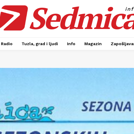
Sedmic
in
Radio
Tuzla, grad i ljudi
Info
Magazin
Zapošljavan