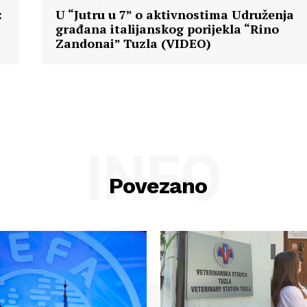
:
U “Jutru u 7” o aktivnostima Udruženja
građana italijanskog porijekla “Rino
Zandonai” Tuzla (VIDEO)
INFO
Povezano