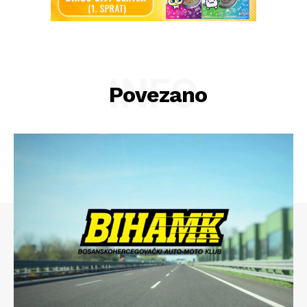
INFO
Povezano