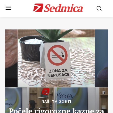
Sedmica
NAŠI TV GOSTI
Počele rigorozne kazne za