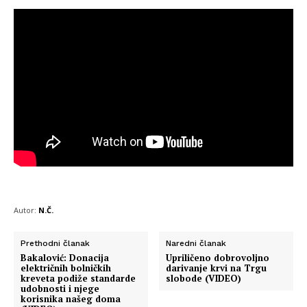
Autor:
N.Č.
Prethodni članak
Naredni članak
Bakalović: Donacija
Upriličeno dobrovoljno
električnih bolničkih
darivanje krvi na Trgu
kreveta podiže standarde
slobode (VIDEO)
udobnosti i njege
korisnika našeg doma