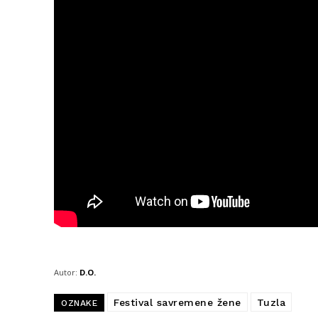
Autor:
D.O.
Festival savremene žene
Tuzla
OZNAKE