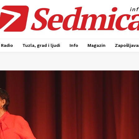
Sedmic
in
Radio
Tuzla, grad i ljudi
Info
Magazin
Zapošljavan