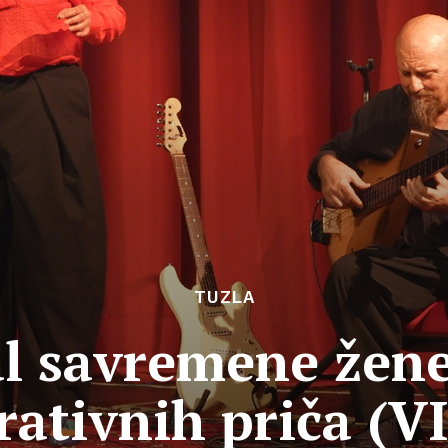
TUZLA
l savremene žene
rativnih priča (