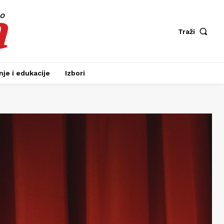
a
fo
Traži
je i edukacije
Izbori