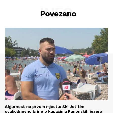
INFO
Povezano
Sigurnost na prvom mjestu: Ski Jet tim
Info
svakodnevno brine o kupačima Panonskih jezera