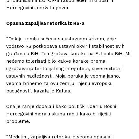
pripadnicama EUFOR-a raspoređenim u Bosni i
Hercegovini i održala govor.
Opasna zapaljiva retorika iz RS-a
“Dok je zemlja sučena sa ustavnom krizom, gdje
vodstvo RS potkopava ustavni okvir i stabilnost svih
građana u BiH. To ugrožava korake na EU putu BiH. Mi
nećemo tolerisati bilo kakve korake prema
ugrožavanju teritorijalnog integriteta, suvereniteta i
ustavnih nadležnosti. Moja poruka je veoma jasno,
veoma brinemo za ovu zemlju i njenu evropsku
budućnost”, kazala je Kallas.
Ona je ranije dodala i kako politički lideri u Bosni i
Hercegovini moraju skupa raditi kako bi riješili
probleme.
“Međutim, zapaljiva retorika je veoma opasna. I