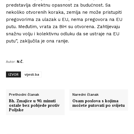
predstavlja direktnu opasnost za budućnost. Sa
nekoliko otvorenih koraka, zemlja ne može pristupiti
pregovorima za ulazak u EU, nema pregovora na EU
putu. Međutim, vrata za BiH su otvorena. Zahtijevaju
snažnu volju i kolektivnu odluku da se ustraje na EU
putu”, zaključila je ona ranije.
Autor:
N.Č.
IZVOR
vijesti.ba
Prethodni članak
Naredni članak
Bh. Zmajice u 90. minuti
Osam poslova s kojima
ostale bez pobjede protiv
možete putovati po svijetu
Poljske