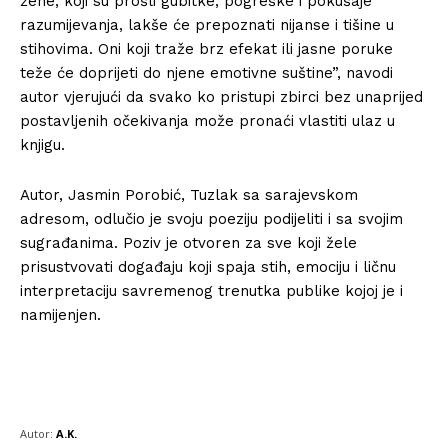
žene, koji su prošli gubitke, pogreške i pokušaje
razumijevanja, lakše će prepoznati nijanse i tišine u
stihovima. Oni koji traže brz efekat ili jasne poruke
teže će doprijeti do njene emotivne suštine”, navodi
autor vjerujući da svako ko pristupi zbirci bez unaprijed
postavljenih očekivanja može pronaći vlastiti ulaz u
knjigu.
Autor, Jasmin Porobić, Tuzlak sa sarajevskom
adresom, odlučio je svoju poeziju podijeliti i sa svojim
sugrađanima. Poziv je otvoren za sve koji žele
prisustvovati događaju koji spaja stih, emociju i ličnu
interpretaciju savremenog trenutka publike kojoj je i
namijenjen.
Autor:
A.K.