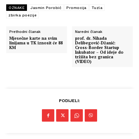
OZNAKE
Jasmin Porobić
Promocija
Tuzla
zbirka poezije
Prethodni članak
Naredni članak
Mjesečne karte na svim
prof. dr. Nihada
linijama u TK iznosit će 88
Delibegović-Džanić:
KM
Cross-Border Startup
Inkubator – Od ideje do
tržišta bez granica
(VIDEO)
PODIJELI: