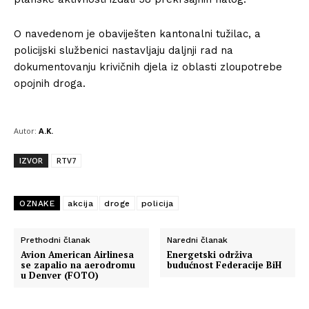
O navedenom je obaviješten kantonalni tužilac, a
policijski službenici nastavljaju daljnji rad na
dokumentovanju krivičnih djela iz oblasti zloupotrebe
opojnih droga.
Autor:
A.K.
IZVOR
RTV7
OZNAKE
akcija
droge
policija
Prethodni članak
Naredni članak
Avion American Airlinesa
Energetski održiva
se zapalio na aerodromu
budućnost Federacije BiH
u Denver (FOTO)