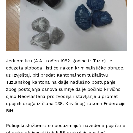
Jednom licu (A.A., rođen 1982. godine iz Tuzle) je
oduzeta sloboda i isti će nakon kriminalističke obrade,
uz Izvještaj, biti predat Kantonalnom tužilaštvu
Tuzlanskog kantona na dalje nadležno postupanje
zbog postojanja osnova sumnje da je počinio krivično
djelo Neovlaštena proizvodnja i stavljanje u promet
opojnih droga iz člana 238. Krivičnog zakona Federacije
BiH.
Policijski službenici su poduzimajući navedene pojačane
planske aktivnosti izdali 58 prekršajnih nalog.