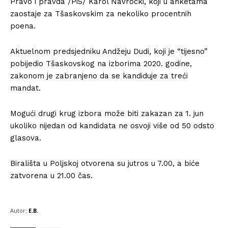
Pravo i pravda /PiS/ Karol Navrocki, koji u anketama
zaostaje za Tšaskovskim za nekoliko procentnih
poena.
Aktuelnom predsjedniku Andžeju Dudi, koji je “tijesno”
pobijedio Tšaskovskog na izborima 2020. godine,
zakonom je zabranjeno da se kandiduje za treći
mandat.
Mogući drugi krug izbora može biti zakazan za 1. jun
ukoliko nijedan od kandidata ne osvoji više od 50 odsto
glasova.
Birališta u Poljskoj otvorena su jutros u 7.00, a biće
zatvorena u 21.00 čas.
Autor:
E.B.