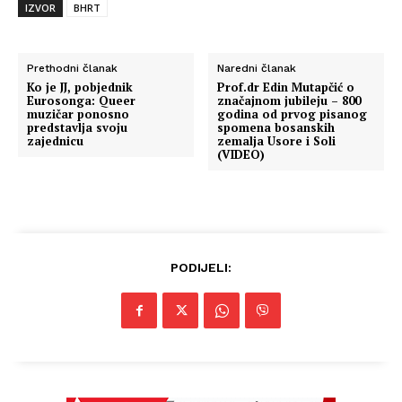
IZVOR
BHRT
Prethodni članak
Naredni članak
Ko je JJ, pobjednik
Prof.dr Edin Mutapčić o
Eurosonga: Queer
značajnom jubileju – 800
muzičar ponosno
godina od prvog pisanog
predstavlja svoju
spomena bosanskih
zajednicu
zemalja Usore i Soli
(VIDEO)
PODIJELI: