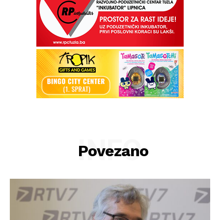
INFO
Povezano