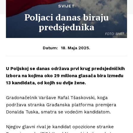
SVIJET
Poljaci danas biraju
predsjednika
FOTO: BHRT
18. Maja 2025.
Datum:
U Poljskoj se danas održava prvi krug predsjedničkih
izbora na kojima oko 29 miliona glasača bira između
13 kandidata, od kojih su dvije žene.
Gradonačelnik Varšave Rafal Tšaskovski, koga
podržava stranka Građanska platforma premijera
Donalda Tuska, smatra se vodećim kandidatom.
Njegov glavni rival je kandidat opozicione stranke