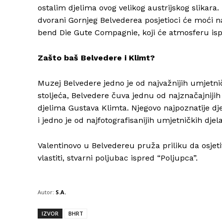
ostalim djelima ovog velikog austrijskog slika
dvorani Gornjeg Belvederea posjetioci će moći 
bend Die Gute Compagnie, koji će atmosferu is
Zašto baš Belvedere i Klimt?
Muzej Belvedere jedno je od najvažnijih umjetnič
stoljeća, Belvedere čuva jednu od najznačajnijih
djelima Gustava Klimta. Njegovo najpoznatije djelo
i jedno je od najfotografisanijih umjetničkih djela
Valentinovo u Belvedereu pruža priliku da osjet
vlastiti, stvarni poljubac ispred “Poljupca”.
Autor:
S.A.
IZVOR
BHRT