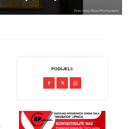
Foto: Ivory Rose Photography
PODIJELI:
e