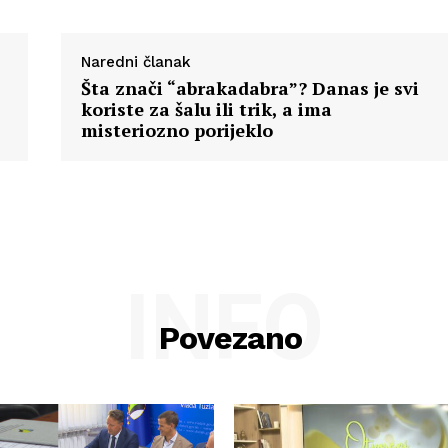
Naredni članak
Šta znači “abrakadabra”? Danas je svi
koriste za šalu ili trik, a ima
misteriozno porijeklo
INFO
Povezano