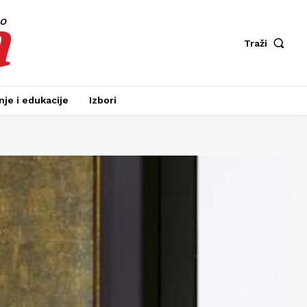
a
fo
Traži
je i edukacije
Izbori