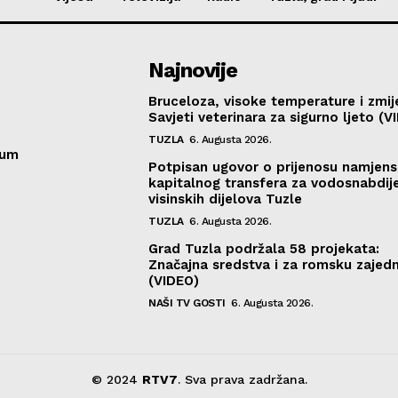
Najnovije
Bruceloza, visoke temperature i zmij
Savjeti veterinara za sigurno ljeto (V
TUZLA
6. Augusta 2026.
sum
Potpisan ugovor o prijenosu namjen
kapitalnog transfera za vodosnabdij
visinskih dijelova Tuzle
TUZLA
6. Augusta 2026.
Grad Tuzla podržala 58 projekata:
Značajna sredstva i za romsku zajed
(VIDEO)
NAŠI TV GOSTI
6. Augusta 2026.
© 2024
RTV7
. Sva prava zadržana.