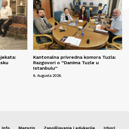
jekata:
Kantonalna privredna komora Tuzla:
msku
Razgovori o “Danima Tuzle u
Istanbulu”
6. Augusta 2026.
Info
Magazin
Zapošljavanje i edukacije
Izbori