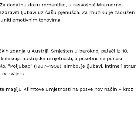
ra. Za dodatnu dozu romantike, u raskošnoj Mramornoj
nazdraviti ljubavi uz čašu pjenušca. Za muziku je zadužen
puniti emotivnim tonovima.
Info
kih zdanja u Austriji. Smješten u baroknoj palači iz 18.
 kolekcija austrijske umjetnosti, a posebno se ponosi
, “Poljubac” (1907–1908), simbol je ljubavi, intime i strast
O nama
 na svijetu.
Kontakt
Impressum
ite magiju Klimtove umjetnosti na posve nov način – kroz