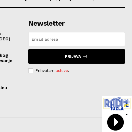
Newsletter
e:
IDEO)
skog
PRIJAVA
evanje
Prihvatam
uslove
.
nicu