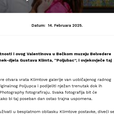
Datum:
14. Februara 2025.
umjetnosti i ovog Valentinova u Bečkom muzeju Belvedere
mek-djela Gustava Klimta, “Poljubac”, i ovjekovječe taj
ere otvara vrata Klimtove galerije van uobičajenog radnog
ginalnog Poljupca i podijeliti nježan trenutak dok ih
 Photography fotografiraju. Svaka fotografija bit će
 kako bi taj poseban dan ostao trajna uspomena.
u uživati u besplatnom obilasku Klimtove postavke, diveći s