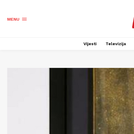
MENU
Vijesti
Televizija