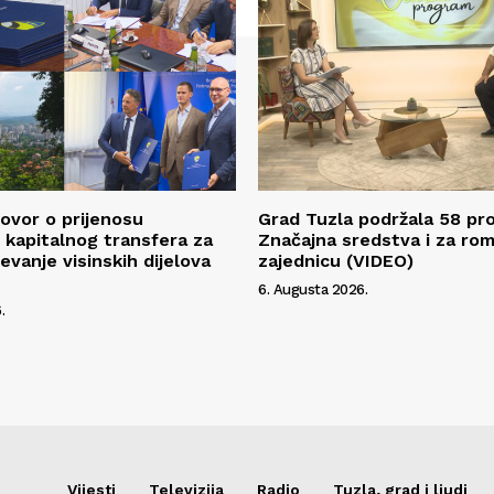
ovor o prijenosu
Grad Tuzla podržala 58 pro
kapitalnog transfera za
Značajna sredstva i za ro
evanje visinskih dijelova
zajednicu (VIDEO)
6. Augusta 2026.
.
Vijesti
Televizija
Radio
Tuzla, grad i ljudi