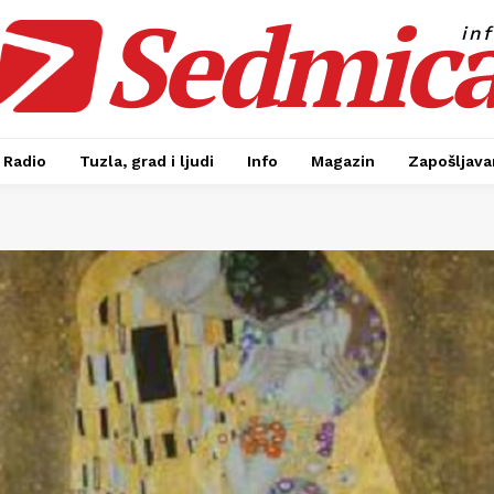
Sedmic
in
Radio
Tuzla, grad i ljudi
Info
Magazin
Zapošljavan