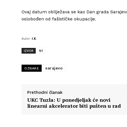
Ovaj datum obilježava se kao Dan grada Sarajeva
oslobođen od fašističke okupacije.
Autor:
I.K.
IZVOR
N1
sarajevo
OZNAKE
Prethodni članak
UKC Tuzla: U ponedjeljak će novi
linearni akcelerator biti pušten u rad