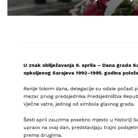
U znak obilježavanja 6. aprila – Dana grada Sa
opkoljenog Sarajeva 1992–1995. godina polože
Ranije tokom dana, delegacije su odale počast 
mezar prvog predsjednika Predsjedništva Republik
Vječne vatre, jednog od simbola glavnog grada.
Šesti april zauzima posebno mjesto u historiji Sar
upravo na ovaj dan, predstavljaju trajni podsjetn
prema drugima.