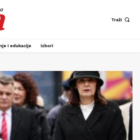
a
fo
Traži
je i edukacije
Izbori