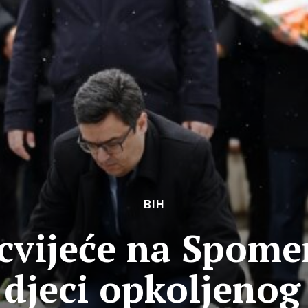
BIH
cvijeće na Spomen
 djeci opkoljenog