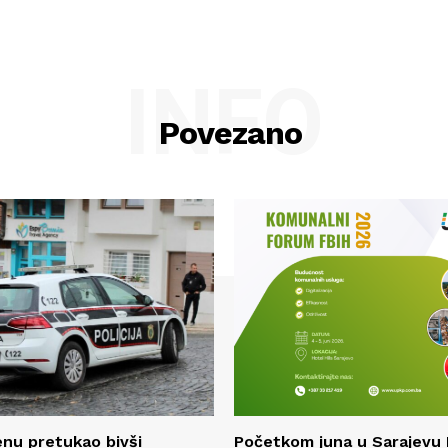
INFO
Povezano
enu pretukao bivši
Početkom juna u Sarajevu