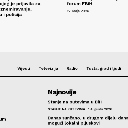
jeg je prijavila za
forum FBiH
znemiravanje,
12. Maja 2026.
 i policija
Vijesti
Televizija
Radio
Tuzla, grad i ljudi
Najnovije
Stanje na putevima u BiH
STANJE NA PUTEVIMA
7. Augusta 2026.
Danas sunčano, u drugom dijelu dan
sum
mogući lokalni pljuskovi