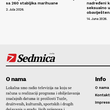
sa 260 stabljika marihuane
nadređeni ko
seksualno u
2. Jula 2026.
obaviještena
14. Juna 2026.
Sedmica
info
O nama
Info
Lokalna smo radio televizija na koju se
O nama
računa u realizaciji programa i obilježavanja
Kontakt
značajnih datuma iz prošlosti Tuzle,
Impres
društvenih, kulturnih, sportskih i drugih
dešavanja u gradu, živih prijenosa i