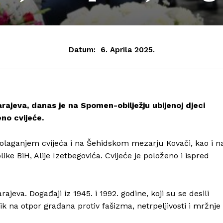
Datum:
6. Aprila 2025.
rajeva, danas je na Spomen-obilježju ubijenoj djeci
no cvijeće.
polaganjem cvijeća i na Šehidskom mezarju Kovači, kao i n
e BiH, Alije Izetbegovića. Cvijeće je položeno i ispred
ajeva. Događaji iz 1945. i 1992. godine, koji su se desili
ik na otpor građana protiv fašizma, netrpeljivosti i mržnje