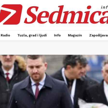
Sedmic
in
Radio
Tuzla, grad i ljudi
Info
Magazin
Zapošljavan