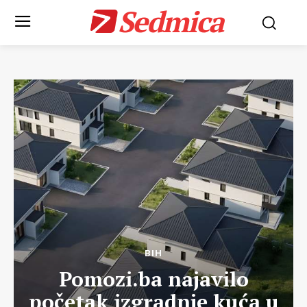
Sedmica
BIH
Pomozi.ba najavilo
početak izgradnje kuća u