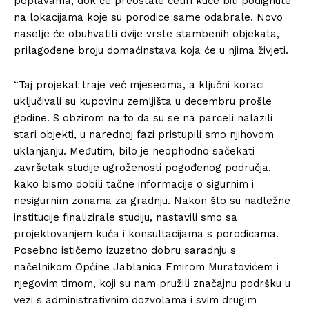
poplavama, dok će preostale četiri kuće biti podignute
na lokacijama koje su porodice same odabrale. Novo
naselje će obuhvatiti dvije vrste stambenih objekata,
prilagođene broju domaćinstava koja će u njima živjeti.
“Taj projekat traje već mjesecima, a ključni koraci
uključivali su kupovinu zemljišta u decembru prošle
godine. S obzirom na to da su se na parceli nalazili
stari objekti, u narednoj fazi pristupili smo njihovom
uklanjanju. Međutim, bilo je neophodno sačekati
završetak studije ugroženosti pogođenog područja,
kako bismo dobili tačne informacije o sigurnim i
nesigurnim zonama za gradnju. Nakon što su nadležne
institucije finalizirale studiju, nastavili smo sa
projektovanjem kuća i konsultacijama s porodicama.
Posebno ističemo izuzetno dobru saradnju s
načelnikom Općine Jablanica Emirom Muratovićem i
njegovim timom, koji su nam pružili značajnu podršku u
vezi s administrativnim dozvolama i svim drugim