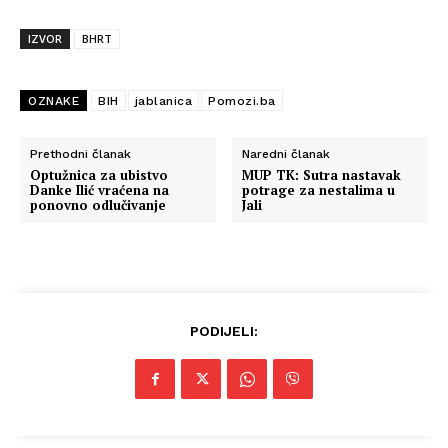
IZVOR
BHRT
OZNAKE
BIH
jablanica
Pomozi.ba
Prethodni članak
Naredni članak
Optužnica za ubistvo
MUP TK: Sutra nastavak
Danke Ilić vraćena na
potrage za nestalima u
ponovno odlučivanje
Jali
PODIJELI: