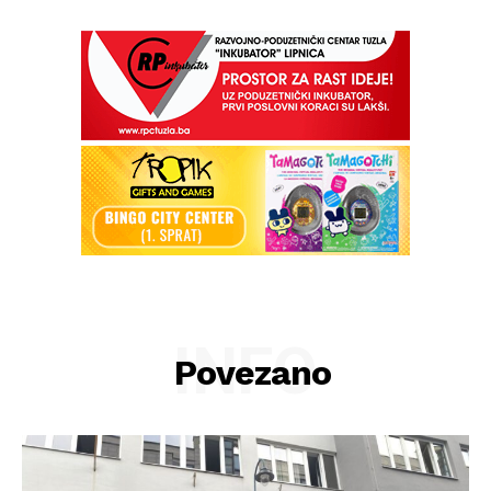
INFO
Povezano