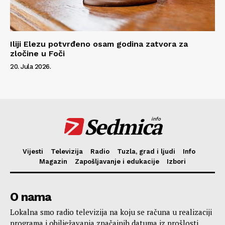
Iliji Elezu potvrđeno osam godina zatvora za
zločine u Foči
20. Jula 2026.
Sedmica
info
Vijesti
Televizija
Radio
Tuzla, grad i ljudi
Info
Magazin
Zapošljavanje i edukacije
Izbori
O nama
Lokalna smo radio televizija na koju se računa u realizaciji
programa i obilježavanja značajnih datuma iz prošlosti