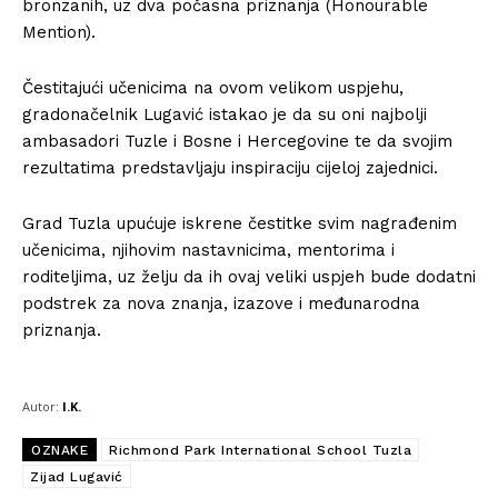
bronzanih, uz dva počasna priznanja (Honourable
Mention).
Čestitajući učenicima na ovom velikom uspjehu,
gradonačelnik Lugavić istakao je da su oni najbolji
ambasadori Tuzle i Bosne i Hercegovine te da svojim
rezultatima predstavljaju inspiraciju cijeloj zajednici.
Grad Tuzla upućuje iskrene čestitke svim nagrađenim
učenicima, njihovim nastavnicima, mentorima i
roditeljima, uz želju da ih ovaj veliki uspjeh bude dodatni
podstrek za nova znanja, izazove i međunarodna
priznanja.
Autor:
I.K.
OZNAKE
Richmond Park International School Tuzla
Zijad Lugavić