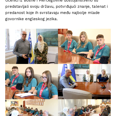
Učenici iz Bosne i Hercegovine dostojanstveno su
predstavljali svoju državu, potvrđujući znanje, talenat i
predanost koje ih svrstavaju među najbolje mlade
govornike engleskog jezika.