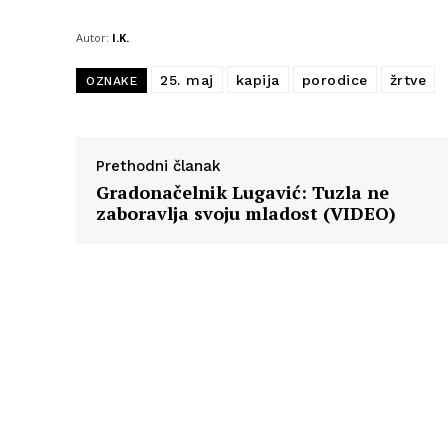
Autor:
I.K.
25. maj
kapija
porodice
žrtve
OZNAKE
Prethodni članak
Gradonačelnik Lugavić: Tuzla ne
zaboravlja svoju mladost (VIDEO)