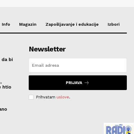
Info
Magazin
Zapošljavanje i edukacije
Izbori
Newsletter
 da bi
,
PRIJAVA
 htio
Prihvatam
uslove
.
zano