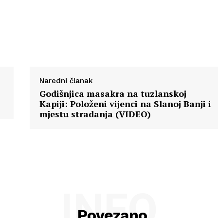
Naredni članak
Godišnjica masakra na tuzlanskoj
Kapiji: Položeni vijenci na Slanoj Banji i
mjestu stradanja (VIDEO)
INFO
Povezano