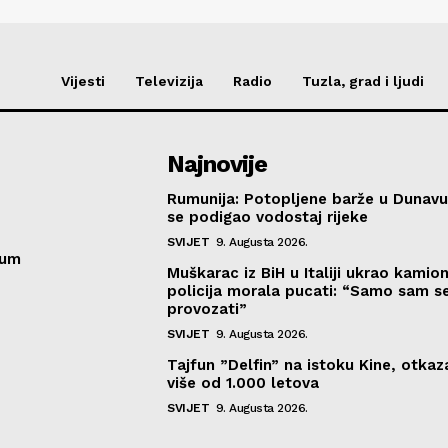
Vijesti
Televizija
Radio
Tuzla, grad i ljudi
Najnovije
Rumunija: Potopljene barže u Dunavu
se podigao vodostaj rijeke
SVIJET
9. Augusta 2026.
sum
Muškarac iz BiH u Italiji ukrao kamion
policija morala pucati: “Samo sam se
provozati”
SVIJET
9. Augusta 2026.
Tajfun ”Delfin” na istoku Kine, otka
više od 1.000 letova
SVIJET
9. Augusta 2026.