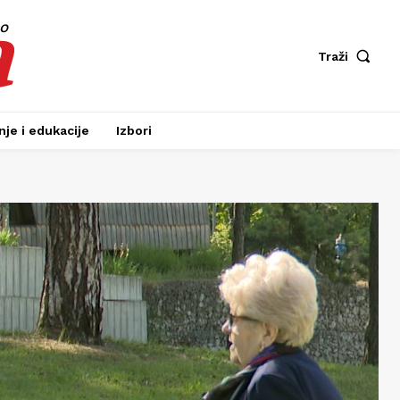
a
fo
Traži
je i edukacije
Izbori