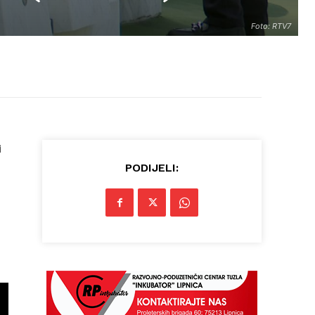
Foto: RTV7
i
PODIJELI: