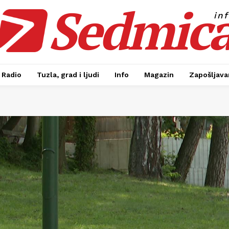
Sedmic
in
Radio
Tuzla, grad i ljudi
Info
Magazin
Zapošljavan