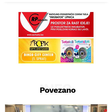
INFO
Povezano