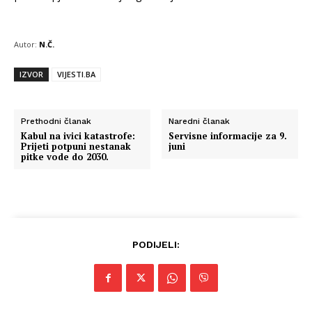
Autor:
N.Č.
IZVOR
VIJESTI.BA
Prethodni članak
Naredni članak
Kabul na ivici katastrofe:
Servisne informacije za 9.
Prijeti potpuni nestanak
juni
pitke vode do 2030.
PODIJELI: