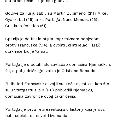
a u produžecima nije bilo golova.
Golove za Furiju zabili su Martin Zubimendi (21) i Mikel
Oyarzabal (45), a za Portugal Nuno Mendes (26) i
Cristiano Ronaldo (61).
Španija je do finala stigla impresivnom pobjedom
protiv Francuske (5:4), a dvostruki strijelac i igrač
utakmice bio je Yamal.
Portugal je u polufinalu savladao domaćina Njemačku s
2:1, a pobjednički gol zabio je Cristiano Ronaldo.
Fudbaleri Francuske osvojili su treće mjesto nakon što
su u Stuttgartu s 2-0 (1-0) pobijedili Njemačku,
domaćina završnice ovog takmičenja.
Portugal je prva reprezentacija u historiji koja je dva
puta uspjela da osvoji Ligu nacija.