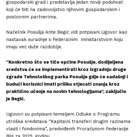
gospodarski grad i predstavlja jedan noviji poduhvat
koji će biti na zadovoljstvo njihovim gospodarskim i
poslovnim partnerima.
Načelnik Posušja Ante Begić vidi potpisani Ugovor kao
nastavak suradnje s Federalnim ministarstvom koju
imaju već duže razdoblje.
“Konkretno što se tiče općine Posušje, dodijeljena
sredstva će se implementirati kroz izgradnju druge
zgrade Tehnološkog parka Posušje gdje će sadašnji i
budući korisnici imati priliku stjecati znanja kroz
praktično učenje na novim tehnologijama”, zaključio
je Begić.
Ugovori su potpisani temeljem Odluke o Programu
utroška sredstava “Kapitalni transferi drugim razinama
vlasti i fondovima”, predviđenih Proračunom Federacije
BiH za 2025. godinu.