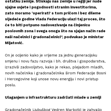
ostatku zemlje. Stiskaju nas zemlje u regiji jer nude
sjajne uvjete i pogodnosti stranim investitorima,
zato moramo ‘operirati’ s tom pričom i bez dileme
sljedeće godine Vlada Federaciju ulazi taj proces, što
će to biti potpuno nadovezivanje na činjenicu
poslovnih zona i svega onoga što na sjajan način rade
naši načelnici i gradonačelnici”, podvukao je ministar
Mijatović.
On je ocijenio kako je vrijeme za jednu generacijsku
smjenu i novu fazu razvoja i bh. društva i gospodarstva,
izrazivši zadovoljstvo, kako je rekao, plejadom mladih,
novih načelnika i gradonačelnika širom Federacije Bosni
i Hercegovine koji unose novu energiju i novi pristup
poslu.
Ulaganjem u infrastrukturu zadržati mlade u zemlji
Gradonačelnik Ljubuškog Vedren Markotić je zahvalio