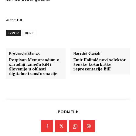
Autor:
E.B.
IZVOR
BHRT
Prethodni članak
Naredni članak
Potpisan Memorandum o
Emir Halimić novi selektor
saradnji između BiH i
ženske košarkaške
Slovenije u oblasti
reprezentacije BiH
digitalne transformacije
Info
PODIJELI:
O nama
Kontakt
Impressum