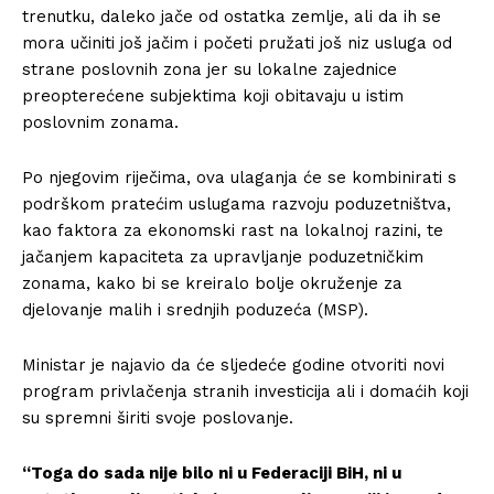
trenutku, daleko jače od ostatka zemlje, ali da ih se
mora učiniti još jačim i početi pružati još niz usluga od
strane poslovnih zona jer su lokalne zajednice
preopterećene subjektima koji obitavaju u istim
poslovnim zonama.
Po njegovim riječima, ova ulaganja će se kombinirati s
podrškom pratećim uslugama razvoju poduzetništva,
kao faktora za ekonomski rast na lokalnoj razini, te
jačanjem kapaciteta za upravljanje poduzetničkim
zonama, kako bi se kreiralo bolje okruženje za
djelovanje malih i srednjih poduzeća (MSP).
Ministar je najavio da će sljedeće godine otvoriti novi
program privlačenja stranih investicija ali i domaćih koji
su spremni širiti svoje poslovanje.
“Toga do sada nije bilo ni u Federaciji BiH, ni u