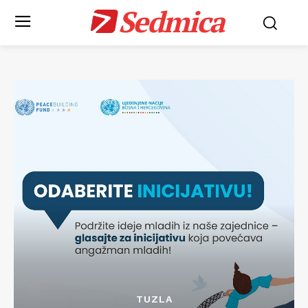
Sedmica
TUZLA