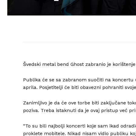
Švedski metal bend Ghost zabranio je korištenj
Publika će se sa zabranom suočiti na koncertu u
aprila. Posjetitelji će biti obavezni pohraniti s
Zanimljivo je da će ove torbe biti zaključane tok
poziva. Treba istaknuti da je ovaj pristup već p
“To su bili najbolji koncerti koje sam ikad odra
proklete mobitele. Nikad nisam vidio publiku koja