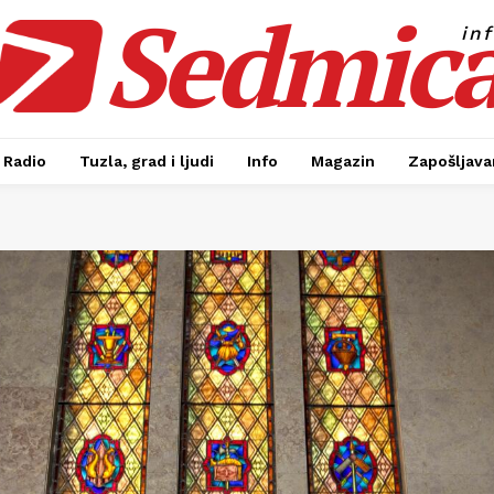
Sedmic
in
Radio
Tuzla, grad i ljudi
Info
Magazin
Zapošljavan