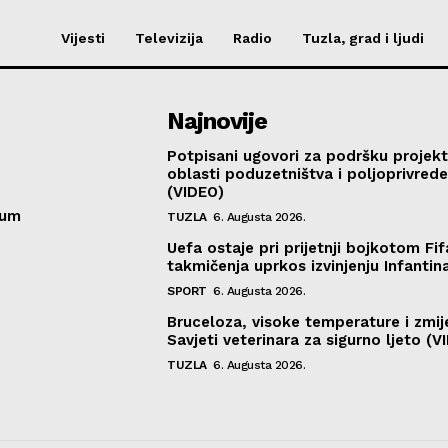
Vijesti
Televizija
Radio
Tuzla, grad i ljudi
Najnovije
Potpisani ugovori za podršku projekt
oblasti poduzetništva i poljoprivred
(VIDEO)
sum
TUZLA
6. Augusta 2026.
Uefa ostaje pri prijetnji bojkotom Fif
takmičenja uprkos izvinjenju Infantin
SPORT
6. Augusta 2026.
Bruceloza, visoke temperature i zmij
Savjeti veterinara za sigurno ljeto (V
TUZLA
6. Augusta 2026.