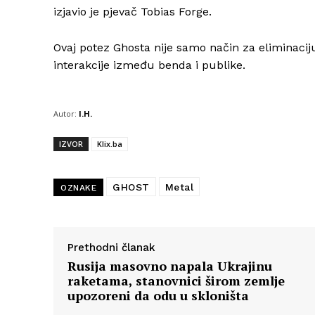
izjavio je pjevač Tobias Forge.
Ovaj potez Ghosta nije samo način za eliminaciju
interakcije između benda i publike.
Autor:
I.H.
IZVOR
Klix.ba
GHOST
Metal
OZNAKE
Prethodni članak
Rusija masovno napala Ukrajinu
raketama, stanovnici širom zemlje
upozoreni da odu u skloništa