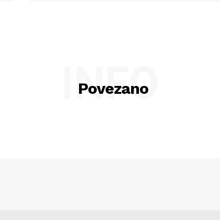
INFO
Povezano