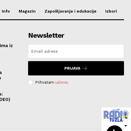
Info
Magazin
Zapošljavanje i edukacije
Izbori
Newsletter
ima iz
e
PRIJAVA
a
a
Prihvatam
uslove
.
e:
IDEO)