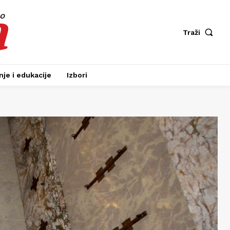
a
fo
Traži
je i edukacije
Izbori