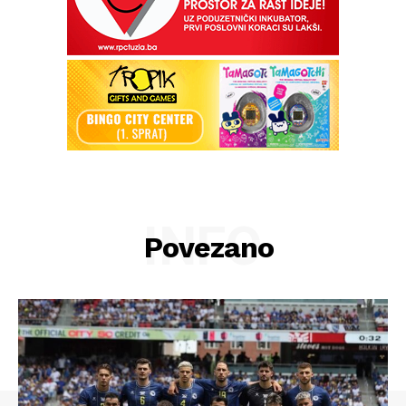
INFO
Povezano