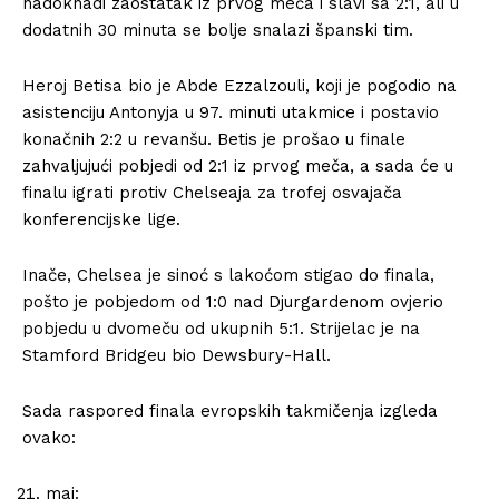
nadoknadi zaostatak iz prvog meča i slavi sa 2:1, ali u
dodatnih 30 minuta se bolje snalazi španski tim.
Heroj Betisa bio je Abde Ezzalzouli, koji je pogodio na
asistenciju Antonyja u 97. minuti utakmice i postavio
konačnih 2:2 u revanšu. Betis je prošao u finale
zahvaljujući pobjedi od 2:1 iz prvog meča, a sada će u
finalu igrati protiv Chelseaja za trofej osvajača
konferencijske lige.
Inače, Chelsea je sinoć s lakoćom stigao do finala,
pošto je pobjedom od 1:0 nad Djurgardenom ovjerio
pobjedu u dvomeču od ukupnih 5:1. Strijelac je na
Stamford Bridgeu bio Dewsbury-Hall.
Sada raspored finala evropskih takmičenja izgleda
ovako:
maj: