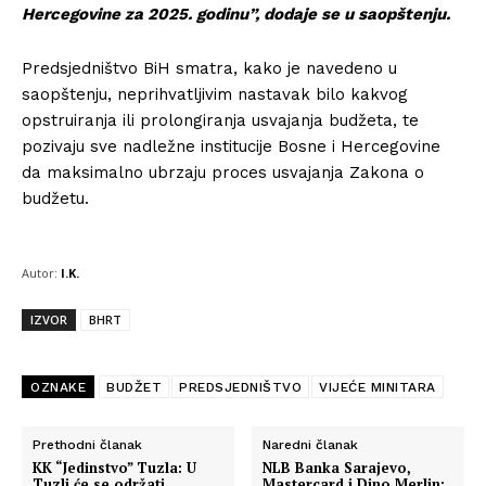
Hercegovine za 2025. godinu”, dodaje se u saopštenju.
Predsjedništvo BiH smatra, kako je navedeno u
saopštenju, neprihvatljivim nastavak bilo kakvog
opstruiranja ili prolongiranja usvajanja budžeta, te
pozivaju sve nadležne institucije Bosne i Hercegovine
da maksimalno ubrzaju proces usvajanja Zakona o
budžetu.
Autor:
I.K.
IZVOR
BHRT
OZNAKE
BUDŽET
PREDSJEDNIŠTVO
VIJEĆE MINITARA
Prethodni članak
Naredni članak
KK “Jedinstvo” Tuzla: U
NLB Banka Sarajevo,
Tuzli će se održati
Mastercard i Dino Merlin: