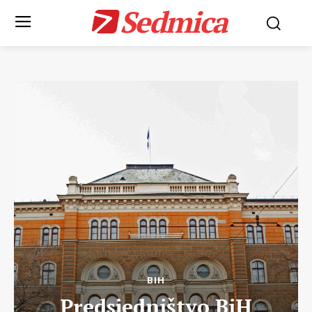
Sedmica
BIH
Predsjedništvo BiH