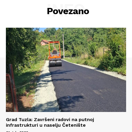
INFO
Povezano
Info
O nama
Kontakt
Impressum
Grad Tuzla: Završeni radovi na putnoj
infrastrukturi u naselju Četenište