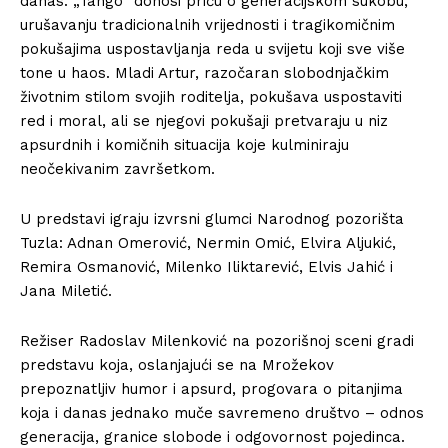
danas. „Tango“ donosi priču o generacijskom sukobu,
urušavanju tradicionalnih vrijednosti i tragikomičnim
pokušajima uspostavljanja reda u svijetu koji sve više
tone u haos. Mladi Artur, razočaran slobodnjačkim
životnim stilom svojih roditelja, pokušava uspostaviti
red i moral, ali se njegovi pokušaji pretvaraju u niz
apsurdnih i komičnih situacija koje kulminiraju
neočekivanim završetkom.
U predstavi igraju izvrsni glumci Narodnog pozorišta
Tuzla:
Adnan Omerović, Nermin Omić, Elvira Aljukić,
Remira Osmanović, Milenko Iliktarević, Elvis Jahić i
Jana Miletić.
Režiser Radoslav Milenković na pozorišnoj sceni gradi
predstavu koja, oslanjajući se na Mrožekov
prepoznatljiv humor i apsurd, progovara o pitanjima
koja i danas jednako muče savremeno društvo – odnos
generacija, granice slobode i odgovornost pojedinca.