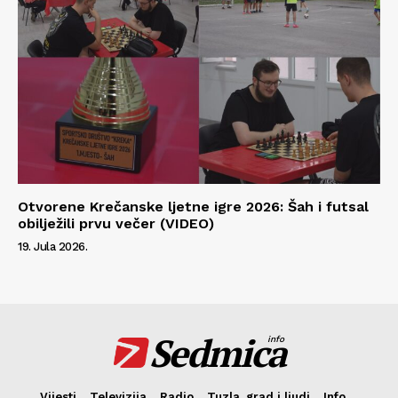
Otvorene Krečanske ljetne igre 2026: Šah i futsal
obilježili prvu večer (VIDEO)
19. Jula 2026.
Sedmica
info
Vijesti
Televizija
Radio
Tuzla, grad i ljudi
Info