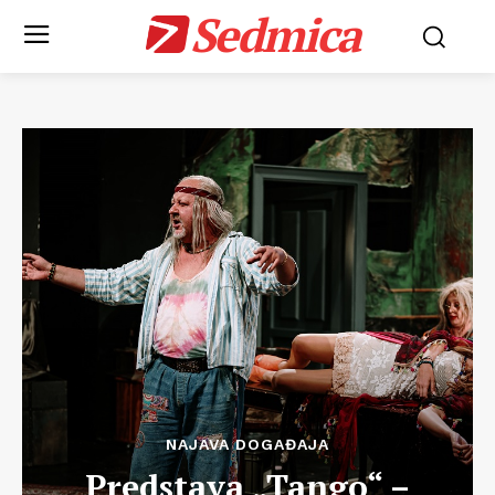
Sedmica
NAJAVA DOGAĐAJA
Predstava „Tango“ –