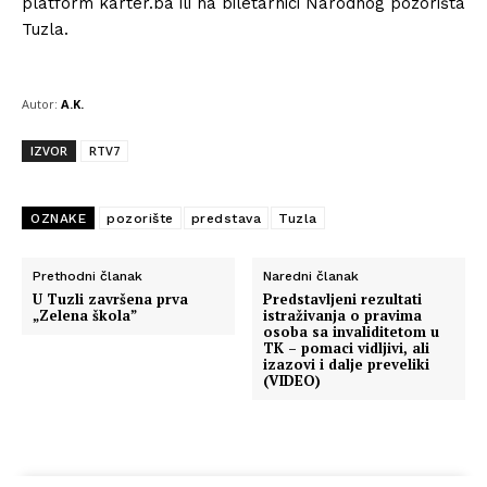
platform karter.ba ili na biletarnici Narodnog pozorišta
Tuzla.
Autor:
A.K.
IZVOR
RTV7
OZNAKE
pozorište
predstava
Tuzla
Prethodni članak
Naredni članak
U Tuzli završena prva
Predstavljeni rezultati
„Zelena škola”
istraživanja o pravima
osoba sa invaliditetom u
TK – pomaci vidljivi, ali
izazovi i dalje preveliki
(VIDEO)