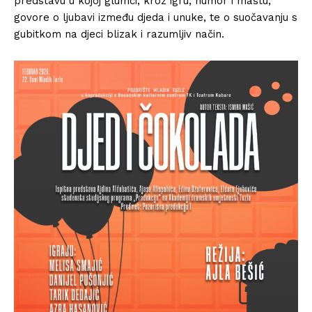
predstavu u kojoj glumci, kroz igru, humor i maštu,
govore o ljubavi između djeda i unuke, te o suočavanju s
gubitkom na djeci blizak i razumljiv način.