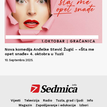
Nova komedija Anđelke Stević Žugić – «Šta me
opet snađe» 4. oktobra u Tuzli
10. Septembra 2025.
Sedmica
info
Vijesti
Televizija
Radio
Tuzla, grad i ljudi
Info
Magazin
Zapošljavanje i edukacije
Izbori