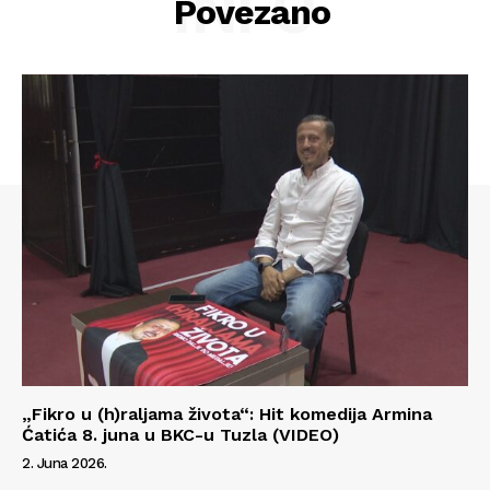
INFO
Povezano
Impressum
„Fikro u (h)raljama života“: Hit komedija Armina
Ćatića 8. juna u BKC-u Tuzla (VIDEO)
2. Juna 2026.