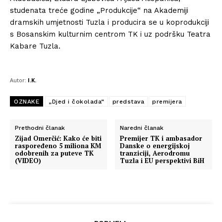
studenata treće godine „Produkcije“ na Akademiji
dramskih umjetnosti Tuzla i producira se u koprodukciji
s Bosanskim kulturnim centrom TK i uz podršku Teatra
Kabare Tuzla.
Autor:
I.K.
OZNAKE
„Djed i čokolada“
predstava
premijera
Prethodni članak
Naredni članak
Zijad Omerčić: Kako će biti
Premijer TK i ambasador
raspoređeno 5 miliona KM
Danske o energijskoj
odobrenih za puteve TK
tranziciji, Aerodromu
(VIDEO)
Tuzla i EU perspektivi BiH