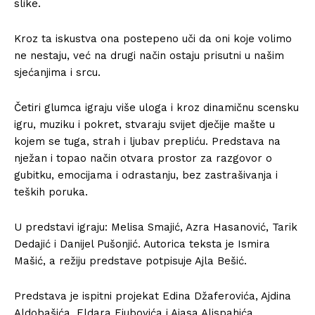
slike.
Kroz ta iskustva ona postepeno uči da oni koje volimo
ne nestaju, već na drugi način ostaju prisutni u našim
sjećanjima i srcu.
Četiri glumca igraju više uloga i kroz dinamičnu scensku
igru, muziku i pokret, stvaraju svijet dječije mašte u
kojem se tuga, strah i ljubav prepliću. Predstava na
nježan i topao način otvara prostor za razgovor o
gubitku, emocijama i odrastanju, bez zastrašivanja i
teških poruka.
U predstavi igraju: Melisa Smajić, Azra Hasanović, Tarik
Dedajić i Danijel Pušonjić. Autorica teksta je Ismira
Mašić, a režiju predstave potpisuje Ajla Bešić.
Predstava je ispitni projekat Edina Džaferovića, Ajdina
Aldobašića, Eldara Ejubovića i Ajasa Alispahića,