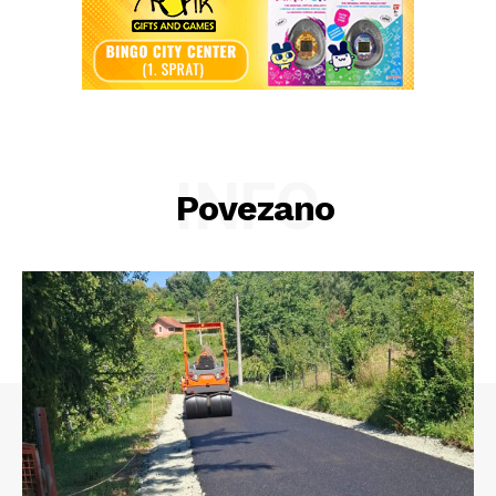
INFO
Povezano