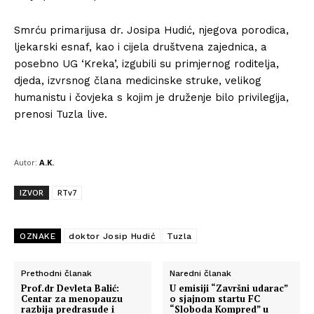
Smrću primarijusa dr. Josipa Hudić, njegova porodica,
ljekarski esnaf, kao i cijela društvena zajednica, a
posebno UG ‘Kreka’, izgubili su primjernog roditelja,
djeda, izvrsnog člana medicinske struke, velikog
humanistu i čovjeka s kojim je druženje bilo privilegija,
prenosi Tuzla live.
Autor:
A.K.
IZVOR
RTv7
OZNAKE
doktor Josip Hudić
Tuzla
Prethodni članak
Naredni članak
Prof.dr Devleta Balić:
U emisiji “Završni udarac”
Centar za menopauzu
o sjajnom startu FC
razbija predrasude i
“Sloboda Kompred” u