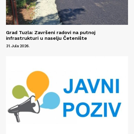
Info
O nama
Kontakt
Grad Tuzla: Završeni radovi na putnoj
infrastrukturi u naselju Četenište
Impressum
31. Jula 2026.