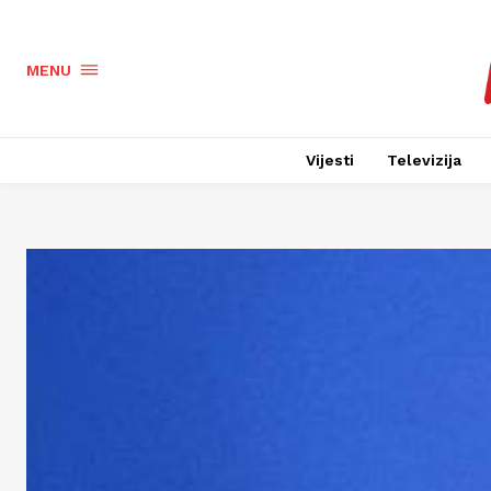
MENU
Vijesti
Televizija