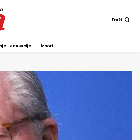
a
fo
Traži
je i edukacije
Izbori