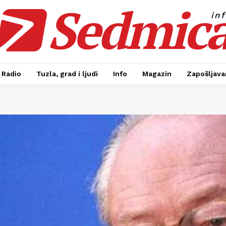
Sedmic
in
Radio
Tuzla, grad i ljudi
Info
Magazin
Zapošljavan