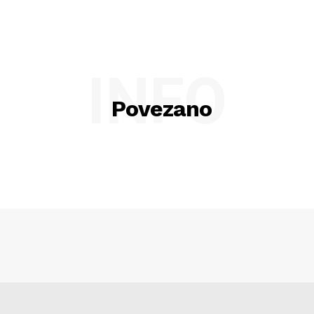
INFO
Povezano