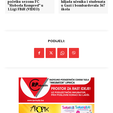
početku sezonu FC
hiljada učenika i studenata
“Sloboda Kompred” u
u Gazi i bombardovala 567
1.Ligi FBiH (VIDEO)
škola
PODIJELI: