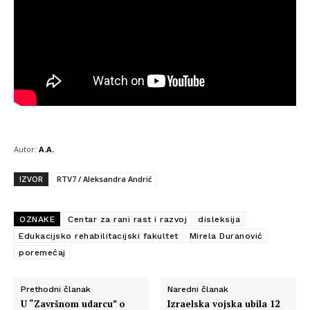
Autor:
A.A.
IZVOR
RTV7 / Aleksandra Andrić
OZNAKE
Centar za rani rast i razvoj
disleksija
Edukacijsko rehabilitacijski fakultet
Mirela Duranović
poremećaj
Prethodni članak
Naredni članak
U “Završnom udarcu” o
Izraelska vojska ubila 12