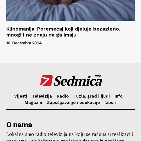
Klinomanija: Poremećaj koji djeluje bezazleno,
mnogi i ne znaju da ga imaju
10. Decembra 2024.
Sedmica
info
Vijesti
Televizija
Radio
Tuzla, grad i ljudi
Info
Magazin
Zapošljavanje i edukacije
Izbori
O nama
Lokalna smo radio televizija na koju se računa u realizaciji
programa i obilježavanja značajnih datuma iz prošlosti