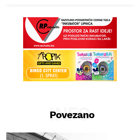
INFO
Povezano