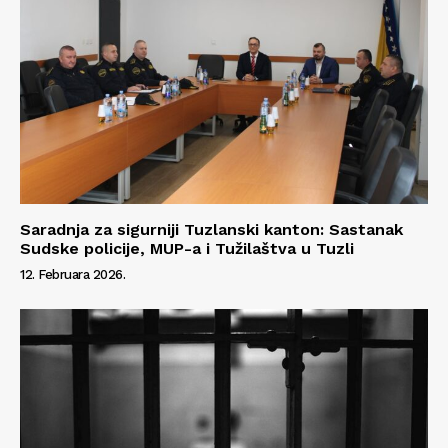
Info
O nama
Kontakt
Saradnja za sigurniji Tuzlanski kanton: Sastanak
Impressum
Sudske policije, MUP-a i Tužilaštva u Tuzli
12. Februara 2026.