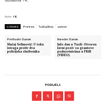
tužilaštva TK.
Autor:
I.K.
OZNAKE
Pretres
Tužilaštvo
zatvor
Prethodni članak
Naredni članak
Slučaj Selimović: U toku
Info dan u Tuzli: Otvoren
istraga protiv dva
Javni poziv za grantove
policijska službenika
poduzetnicima u FBiH
(VIDEO)
PODIJELI: